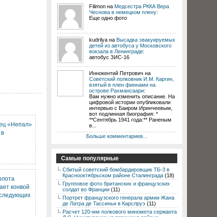
Filimon на
Медсестра РККА Вера
Чеснова в немецком плену
:
Еще одно фото
kudrilya на
Высадка эвакуируемых
детей из автобуса у Московского
вокзала в Ленинграде
:
автобус ЗИС-16
Иннокентий Петрович на
Советский полковник И.М. Каргин,
взятый в плен финнами на
острове Рахмансаари
:
Вам нужно изменить описание. На
цифровой истории опубликовали
интервью с Баиром Иринчеевым,
вот подлинная биография: *
**Сентябрь 1941 года:** Раненым
нец «Непал»
в...
 в
Больше комментариев...
Самые популярные
Сбитый советский бомбардировщик ТБ-3 в
Краснооктябрьском районе Сталинграда
(18)
флота
Групповое фото британских и французских
ает конвой
солдат во Франции
(11)
 следующих
Портрет французского генерала армии Жана
де Латра де Тассиньи в Карслруэ
(11)
Расчет 120-мм полкового миномета сержанта