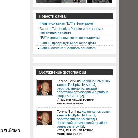
Новости сайта
Появился канал "ВА" в Телеграме
Запрет Facebook в России и связанные
изменения на сайте
"ВА" и социальные сети: перезагрузка
Новый, продвинутый поиск по фото
Новый логотип "Военного альбома"!
Обсуждение фотографий
Ferenc Berki на
Колонна немецких
танков Pz.Kpfw. IV Ausf.J,
расстрелянная из засады
советской артиллерией в районе
озера Балатон [3]
:
Итак, мы нашли точное
местоположение:
Ferenc Berki на
Колонна немецких
танков Pz.Kpfw. IV Ausf.J,
расстрелянная из засады
советской артиллерией в районе
озера Балатон [2]
:
з альбома
Итак, мы нашли точное
местоположение: