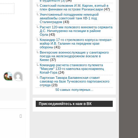
в Будапеште [3]
(54)
Советский полковник И.М. Каргин, взятый в
плен финнами на острове Рахмансаари
(47)
Уничтоженный попаданием немецкой
авиабомбы советский танк КВ-1 под
Сталинградом
(43)
Расчет 120-мм полкового миномета сержанта
Д.С. Ничипуренко на позиции в районе
Орла
(43)
Командир 17-го стрелкового корпуса генерал-
майор И.В. Галанин на переднем крае
обороны
(41)
Венгерские военнослужащие у санитарного
поезда на железнодорожном вокзале в
Киеве
(37)
Командир расчета станкового пулемета
"Максим" 133-го кавполка красноармеец
Копай-Гора
(24)
Партизан Тамара Балавенская ставит
самовар на базе Тучковского партизанского
отряда
(23)
50 самых популярных...
Присоединяйтесь к нам в ВК