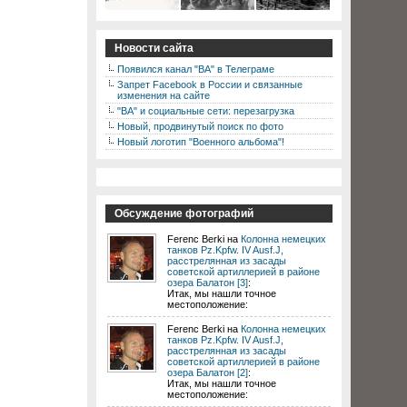
Новости сайта
Появился канал "ВА" в Телеграме
Запрет Facebook в России и связанные
изменения на сайте
"ВА" и социальные сети: перезагрузка
Новый, продвинутый поиск по фото
Новый логотип "Военного альбома"!
Обсуждение фотографий
Ferenc Berki на
Колонна немецких
танков Pz.Kpfw. IV Ausf.J,
расстрелянная из засады
советской артиллерией в районе
озера Балатон [3]
:
Итак, мы нашли точное
местоположение:
Ferenc Berki на
Колонна немецких
танков Pz.Kpfw. IV Ausf.J,
расстрелянная из засады
советской артиллерией в районе
озера Балатон [2]
:
Итак, мы нашли точное
местоположение: