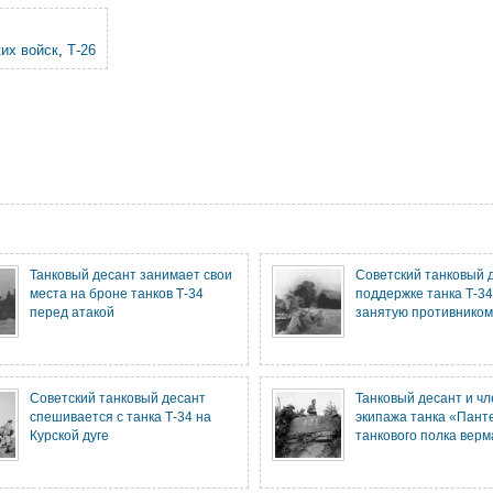
их войск
,
Т-26
Танковый десант занимает свои
Советский танковый 
места на броне танков Т-34
поддержке танка Т-34
перед атакой
занятую противнико
Советский танковый десант
Танковый десант и ч
спешивается с танка Т-34 на
экипажа танка «Панте
Курской дуге
танкового полка верм