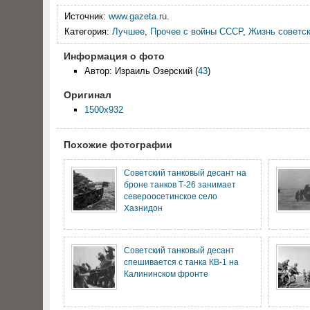
Источник:
www.gazeta.ru
.
Категория:
Лучшее
,
Прочее с войны СССР
,
Жизнь советск
Информация о фото
Автор: Израиль Озерский
(
43
)
Оригинал
1500x932
Похожие фотографии
Советский танковый десант на
броне танков Т-26 занимает
североосетинское село
Хазнидон
Советский танковый десант
спешивается с танка КВ-1 на
Калининском фронте