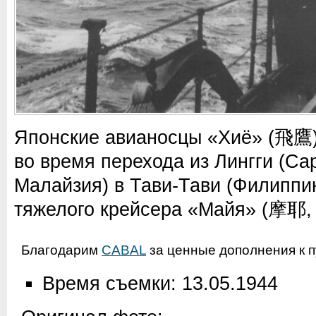
Японские авианосцы «Хиё» (飛鷹
во время перехода из Лингги (Са
Малайзия) в Тави-Тави (Филиппин
тяжелого крейсера «Майя» (摩耶, 
Благодарим
CABAL
за ценные дополнения к п
Время съемки: 13.05.1944