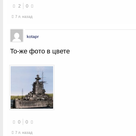
2
0
7 л. назад
kotapr
То-же фото в цвете
0
0
7 л. назад