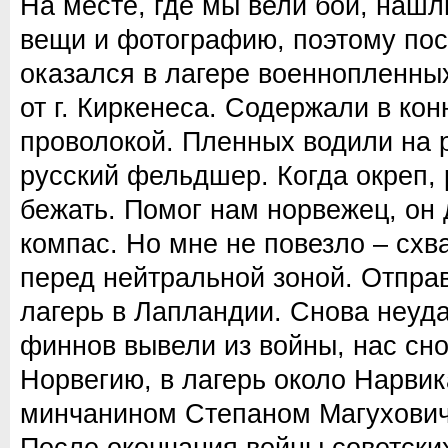
На месте, где мы вели бой, наш
вещи и фотографию, поэтому пос
оказался в лагере военнопленны
от г. Киркенеса. Содержали в ко
проволокой. Пленных водили на 
русский фельдшер. Когда окреп,
бежать. Помог нам норвежец, он 
компас. Но мне не повезло – схв
перед нейтральной зоной. Отпра
лагерь в Лапландии. Снова неуда
финнов вывели из войны, нас сно
Норвегию, в лагерь около Нарви
минчанином Степаном Магухови
После окончания войны советски