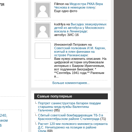
ля
Filimon на
Медсестра РККА Вера
Чеснова в немецком плену
:
Еще одно фото
kudrilya на
Высадка эвакуируемых
детей из автобуса у Московского
вокзала в Ленинграде
:
автобус ЗИС-16
Иннокентий Петрович на
Советский полковник И.М. Каргин,
взятый в плен финнами на
острове Рахмансаари
:
Вам нужно изменить описание. На
цифровой истории опубликовали
интервью с Баиром Иринчеевым,
вот подлинная биография: *
**Сентябрь 1941 года:** Раненым
в...
Больше комментариев...
Самые популярные
Портрет санинструктора батареи гвардии
старшины медслужбы Валентины
Гальченко
(85)
240,
Сбитый советский бомбардировщик ТБ-3 в
Краснооктябрьском районе Сталинграда
(71)
чном
Расчет 120-мм полкового миномета сержанта
6
Д.С. Ничипуренко на позиции в районе
Орла
(69)