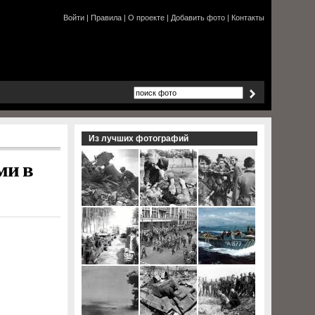
Войти
|
Правила
|
О проекте
|
Добавить фото
|
Контакты
Из лучших фотографий
ми в