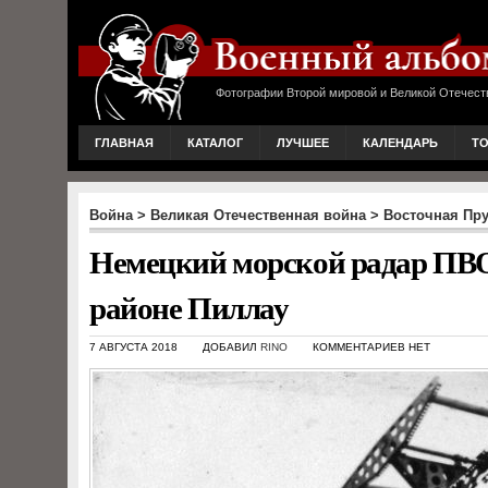
Фотографии Второй мировой и Великой Отечест
ГЛАВНАЯ
КАТАЛОГ
ЛУЧШЕЕ
КАЛЕНДАРЬ
Т
Война
>
Великая Отечественная война
>
Восточная Пр
Немецкий морской радар ПВО
районе Пиллау
7 АВГУСТА 2018
ДОБАВИЛ
RINO
КОММЕНТАРИЕВ НЕТ