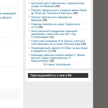
Групповое фото британских и французских
солдат во Франции
(56)
Портрет французского генерала армии Жана
де Латра де Тассиньи в Карслруэ
(46)
и немецкой
Портрет британского офицера во
 у форта
Франции
(46)
Пожилая еврейка на улице Лодзинского
гетто
(39)
Уничтоженный попаданием немецкой
авиабомбы советский танк КВ-1 под
Сталинградом
(31)
Советский полковник И.М. Каргин, взятый в
плен финнами на острове Рахмансаари
(30)
Поврежденный самолет И-15бис на выставке
в Будапеште [3]
(29)
Командир дивизии генерал-майор П. Дёмин
вручает орден подполковнику П.
Камышникову
(29)
50 самых популярных...
Присоединяйтесь к нам в ВК