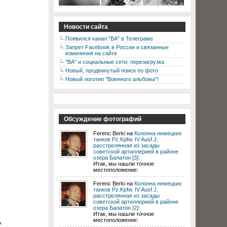
Новости сайта
Появился канал "ВА" в Телеграме
Запрет Facebook в России и связанные
изменения на сайте
"ВА" и социальные сети: перезагрузка
Новый, продвинутый поиск по фото
Новый логотип "Военного альбома"!
Обсуждение фотографий
Ferenc Berki на
Колонна немецких
танков Pz.Kpfw. IV Ausf.J,
расстрелянная из засады
советской артиллерией в районе
озера Балатон [3]
:
Итак, мы нашли точное
местоположение:
Ferenc Berki на
Колонна немецких
танков Pz.Kpfw. IV Ausf.J,
расстрелянная из засады
советской артиллерией в районе
озера Балатон [2]
:
Итак, мы нашли точное
,
местоположение: