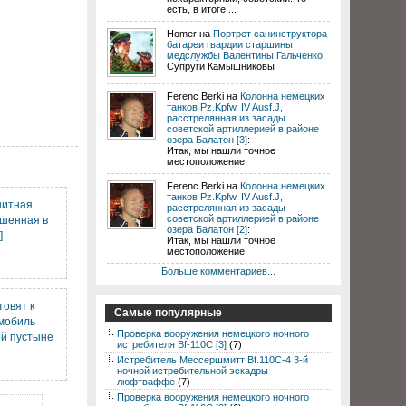
есть, в итоге:...
Homer на
Портрет санинструктора
батареи гвардии старшины
медслужбы Валентины Гальченко
:
Супруги Камышниковы
Ferenc Berki на
Колонна немецких
танков Pz.Kpfw. IV Ausf.J,
расстрелянная из засады
советской артиллерией в районе
озера Балатон [3]
:
Итак, мы нашли точное
местоположение:
Ferenc Berki на
Колонна немецких
танков Pz.Kpfw. IV Ausf.J,
нитная
расстрелянная из засады
советской артиллерией в районе
ошенная в
озера Балатон [2]
:
]
Итак, мы нашли точное
местоположение:
Больше комментариев...
товят к
Самые популярные
мобиль
Проверка вооружения немецкого ночного
ой пустыне
истребителя Bf-110C [3]
(7)
Истребитель Мессершмитт Bf.110C-4 3-й
ночной истребительной эскадры
люфтваффе
(7)
Проверка вооружения немецкого ночного