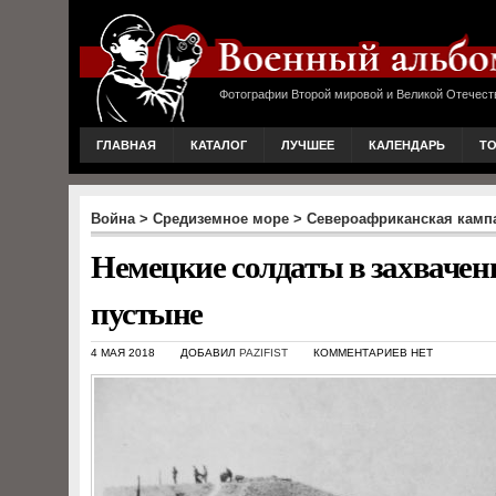
Фотографии Второй мировой и Великой Отечест
ГЛАВНАЯ
КАТАЛОГ
ЛУЧШЕЕ
КАЛЕНДАРЬ
Т
Война
>
Средиземное море
>
Североафриканская камп
Немецкие солдаты в захвачен
пустыне
4 МАЯ 2018
ДОБАВИЛ
PAZIFIST
КОММЕНТАРИЕВ НЕТ