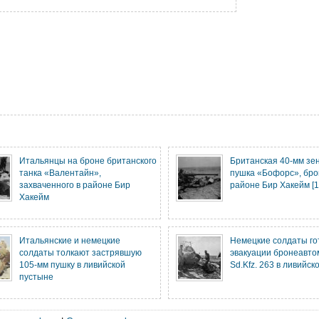
Итальянцы на броне британского
Британская 40-мм зе
танка «Валентайн»,
пушка «Бофорс», бр
захваченного в районе Бир
районе Бир Хакейм [1
Хакейм
Итальянские и немецкие
Немецкие солдаты го
солдаты толкают застрявшую
эвакуации бронеавто
105-мм пушку в ливийской
Sd.Kfz. 263 в ливийск
пустыне