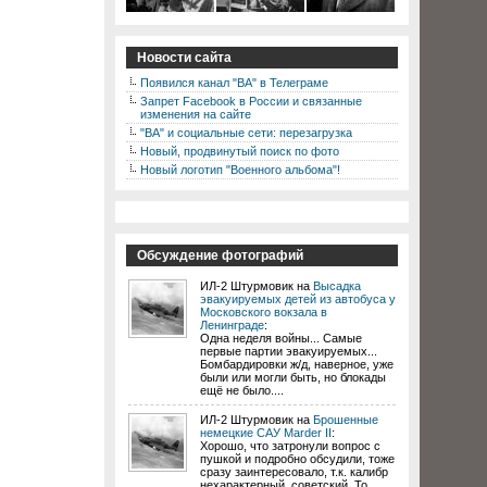
Новости сайта
Появился канал "ВА" в Телеграме
Запрет Facebook в России и связанные
изменения на сайте
"ВА" и социальные сети: перезагрузка
Новый, продвинутый поиск по фото
Новый логотип "Военного альбома"!
Обсуждение фотографий
ИЛ-2 Штурмовик на
Высадка
эвакуируемых детей из автобуса у
Московского вокзала в
Ленинграде
:
Одна неделя войны... Самые
первые партии эвакуируемых...
Бомбардировки ж/д, наверное, уже
были или могли быть, но блокады
ещё не было....
ИЛ-2 Штурмовик на
Брошенные
немецкие САУ Marder II
:
Хорошо, что затронули вопрос с
пушкой и подробно обсудили, тоже
сразу заинтересовало, т.к. калибр
нехарактерный, советский. То