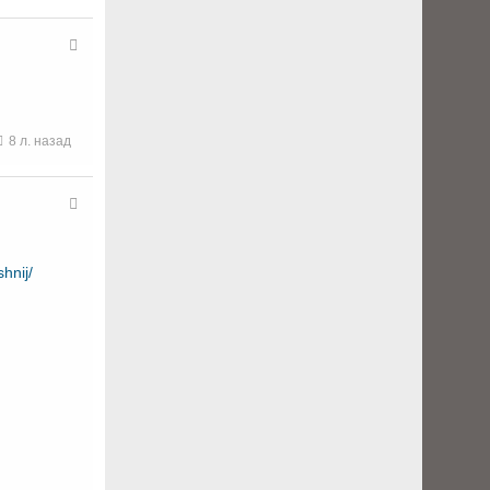
8 л. назад
hnij/