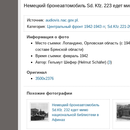
Немецкий бронеавтомобиль Sd. Kfz. 223 едет ми
Источник:
audiovis.nac.gov.pl
.
Категория:
Центральный фронт 1942-1943 гг
,
Sd.Kfz.221-2
Информация о фото
Место съемки: Лопандино, Орловская область (с 1944
составе Брянской области)
Время съемки: февраль 1942
Автор: Гельмут Шефер (Helmut Schäfer)
(
3
)
Оригинал
3500x2376
Похожие фотографии
Немецкий бронеавтомобиль
Sd.Kfz. 232 едет мимо
национальной библиотеки в
Афинах