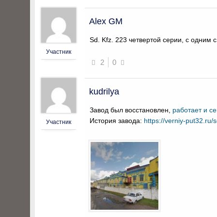
Alex GM
Sd. Kfz. 223 четвертой серии, с одни
Участник
2
0
kudrilya
Завод был восстановлен,
работает и с
История завода:
https://verniy-put32.ru/
Участник