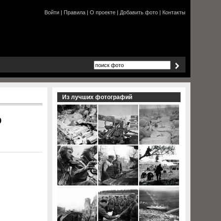
Войти
|
Правила
|
О проекте
|
Добавить фото
|
Контакты
Из лучших фотографий
о