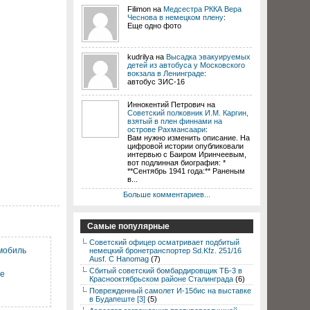
Filimon на
Медсестра РККА Вера
Чеснова в немецком плену
:
Еще одно фото
kudrilya на
Высадка эвакуируемых
детей из автобуса у Московского
вокзала в Ленинграде
:
автобус ЗИС-16
Иннокентий Петрович на
Советский полковник И.М. Каргин,
взятый в плен финнами на
острове Рахмансаари
:
Вам нужно изменить описание. На
цифровой истории опубликовали
интервью с Баиром Иринчеевым,
вот подлинная биография: *
**Сентябрь 1941 года:** Раненым
в...
Больше комментариев...
Самые популярные
Советский офицер осматривает подбитый
мобиль
немецкий бронетранспортер Sd.Kfz. 251/16
Ausf. C Hanomag
(7)
Сбитый советский бомбардировщик ТБ-3 в
ше
Краснооктябрьском районе Сталинграда
(6)
Поврежденный самолет И-15бис на выставке
в Будапеште [3]
(5)