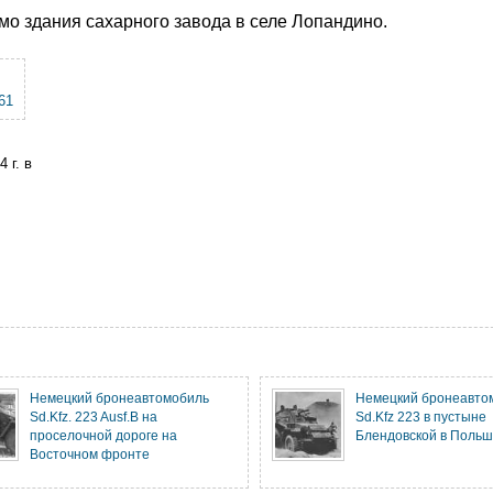
мо здания сахарного завода в селе Лопандино.
61
 г. в
Немецкий бронеавтомобиль
Немецкий бронеавто
Sd.Kfz. 223 Ausf.B на
Sd.Kfz 223 в пустыне
проселочной дороге на
Блендовской в Поль
Восточном фронте