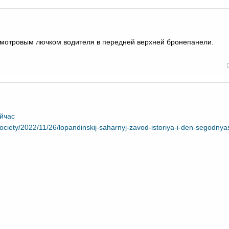
м смотровым лючком водителя в передней верхней бронепанели.
ейчас
society/2022/11/26/lopandinskij-saharnyj-zavod-istoriya-i-den-segodnyas