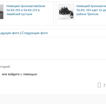
Немецкие бронеавтомобили
Немецкий бронеавто
Sd.Kfz.263 и Sd.Kfz.223 в
Sd.Kfz. 263 едет по д
ливийской пустыне
районе Триполи
ыдущее фото
|
Следующее фото
нтарий.
или войдите с помощью:
2