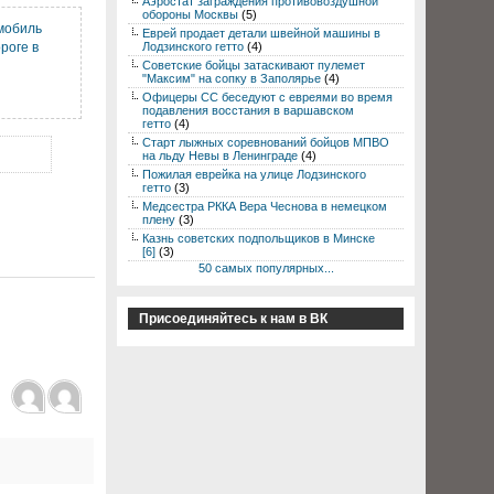
Аэростат заграждения противовоздушной
обороны Москвы
(5)
мобиль
Еврей продает детали швейной машины в
ороге в
Лодзинского гетто
(4)
Советские бойцы затаскивают пулемет
"Максим" на сопку в Заполярье
(4)
Офицеры СС беседуют с евреями во время
подавления восстания в варшавском
гетто
(4)
Старт лыжных соревнований бойцов МПВО
на льду Невы в Ленинграде
(4)
Пожилая еврейка на улице Лодзинского
гетто
(3)
Медсестра РККА Вера Чеснова в немецком
плену
(3)
Казнь советских подпольщиков в Минске
[6]
(3)
50 самых популярных...
Присоединяйтесь к нам в ВК