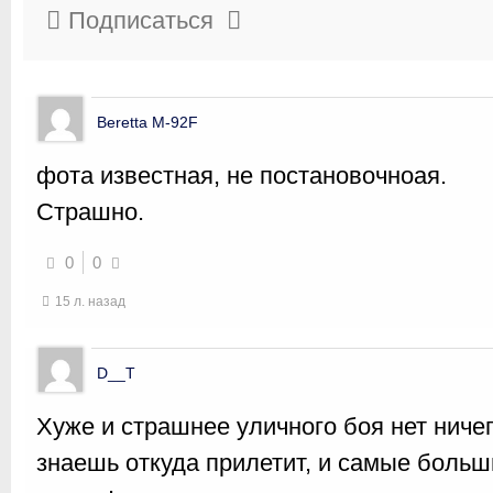
Подписаться
Beretta M-92F
фота известная, не постановочноая.
Страшно.
0
0
15 л. назад
D__T
Хуже и страшнее уличного боя нет ниче
знаешь откуда прилетит, и самые боль