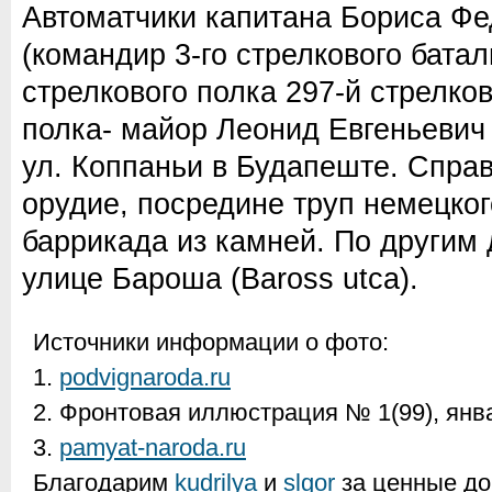
Автоматчики капитана Бориса Ф
(командир 3-го стрелкового батал
стрелкового полка 297-й стрелко
полка- майор Леонид Евгеньевич 
ул. Коппаньи в Будапеште. Спра
орудие, посредине труп немецког
баррикада из камней. По другим 
улице Бароша (Baross utca).
Источники информации о фото:
1.
podvignaroda.ru
2. Фронтовая иллюстрация № 1(99), янв
3.
pamyat-naroda.ru
Благодарим
kudrilya
и
slgor
за ценные до