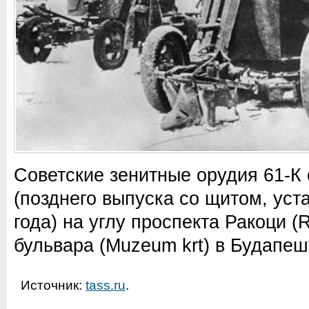
Советские зенитные орудия 61-К 
(позднего выпуска со щитом, уст
года) на углу проспекта Ракоци (
бульвара (Мuzeum krt) в Будапеш
Источник:
tass.ru
.