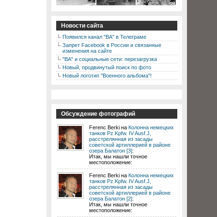
Новости сайта
Появился канал "ВА" в Телеграме
Запрет Facebook в России и связанные
изменения на сайте
"ВА" и социальные сети: перезагрузка
Новый, продвинутый поиск по фото
Новый логотип "Военного альбома"!
Обсуждение фотографий
Ferenc Berki на
Колонна немецких
танков Pz.Kpfw. IV Ausf.J,
расстрелянная из засады
советской артиллерией в районе
озера Балатон [3]
:
Итак, мы нашли точное
местоположение:
Ferenc Berki на
Колонна немецких
танков Pz.Kpfw. IV Ausf.J,
расстрелянная из засады
советской артиллерией в районе
озера Балатон [2]
:
Итак, мы нашли точное
местоположение: