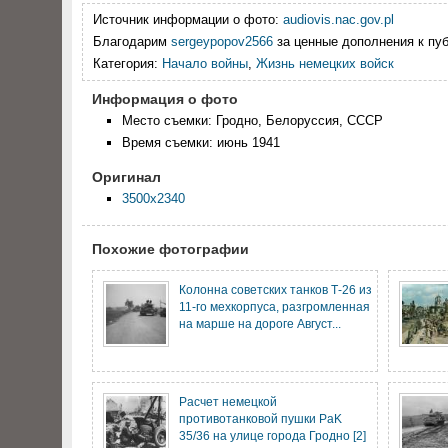
Источник информации о фото:
audiovis.nac.gov.pl
Благодарим
sergeypopov2566
за ценные дополнения к пуб
Категория:
Начало войны
,
Жизнь немецких войск
Информация о фото
Место съемки: Гродно, Белоруссия, СССР
Время съемки: июнь 1941
Оригинал
3500x2340
Похожие фотографии
Колонна советских танков Т-26 из
11-го мехкорпуса, разгромленная
на марше на дороге Август...
Расчет немецкой
противотанковой пушки PaK
35/36 на улице города Гродно [2]