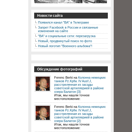
Новости сайта
Появился канал "ВА" в Телеграме
Запрет Facebook в России и связанные
изменения на сайте
"ВА" и социальные сети: перезагрузка
Новый, продвинутый поиск по фото
Новый логотип "Военного альбома"!
Обсуждение фотографий
Ferenc Berki на
Колонна немецких
танков Pz.Kpfw. IV Ausf.J,
расстрелянная из засады
советской артиллерией в районе
озера Балатон [3]
:
Итак, мы нашли точное
местоположение:
Ferenc Berki на
Колонна немецких
танков Pz.Kpfw. IV Ausf.J,
расстрелянная из засады
советской артиллерией в районе
озера Балатон [2]
:
Итак, мы нашли точное
местоположение: