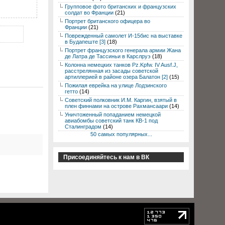
Групповое фото британских и французских
солдат во Франции
(21)
Портрет британского офицера во
Франции
(21)
Поврежденный самолет И-15бис на выставке
в Будапеште [3]
(18)
Портрет французского генерала армии Жана
де Латра де Тассиньи в Карслруэ
(18)
Колонна немецких танков Pz.Kpfw. IV Ausf.J,
расстрелянная из засады советской
артиллерией в районе озера Балатон [2]
(15)
Пожилая еврейка на улице Лодзинского
гетто
(14)
Советский полковник И.М. Каргин, взятый в
плен финнами на острове Рахмансаари
(14)
Уничтоженный попаданием немецкой
авиабомбы советский танк КВ-1 под
Сталинградом
(14)
50 самых популярных...
Присоединяйтесь к нам в ВК