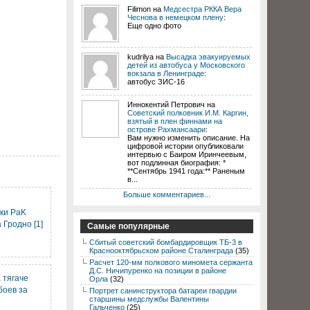
Filimon на
Медсестра РККА Вера
Чеснова в немецком плену
:
Еще одно фото
kudrilya на
Высадка эвакуируемых
детей из автобуса у Московского
вокзала в Ленинграде
:
автобус ЗИС-16
Иннокентий Петрович на
Советский полковник И.М. Каргин,
взятый в плен финнами на
острове Рахмансаари
:
Вам нужно изменить описание. На
цифровой истории опубликовали
интервью с Баиром Иринчеевым,
вот подлинная биография: *
**Сентябрь 1941 года:** Раненым
в...
Больше комментариев...
ки PaK
 Гродно [1]
Самые популярные
Сбитый советский бомбардировщик ТБ-3 в
Краснооктябрьском районе Сталинграда
(35)
Расчет 120-мм полкового миномета сержанта
Д.С. Ничипуренко на позиции в районе
 тягаче
Орла
(32)
 боев за
Портрет санинструктора батареи гвардии
старшины медслужбы Валентины
Гальченко
(25)