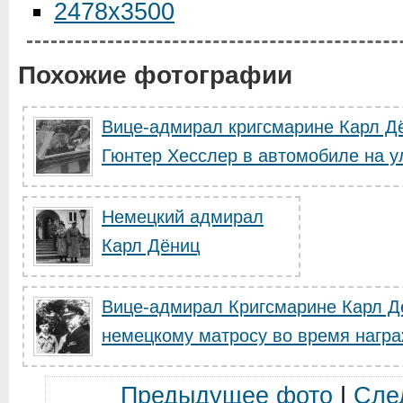
2478x3500
Похожие фотографии
Вице-адмирал кригсмарине Карл Дё
Гюнтер Хесслер в автомобиле на ул
Немецкий адмирал
Карл Дёниц
Вице-адмирал Кригсмарине Карл Д
немецкому матросу во время нагр
Предыдущее фото
|
Сле