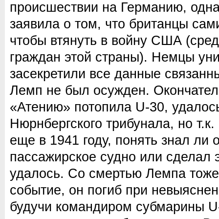
происшествии на Германию, одна
заявила о том, что британцы сам
чтобы втянуть в войну США (сре
граждан этой страны). Немцы ун
засекретили все данные связанн
Лемп не был осужден. Окончатель
«Атению» потопила U-30, удалось
Нюрнбергского трибунала, но т.к.
еще в 1941 году, понять знал ли о
пассажирское судно или сделал э
удалось. Со смертью Лемпа тоже
событие, он погиб при невыясне
будучи командиром субмарины U-1