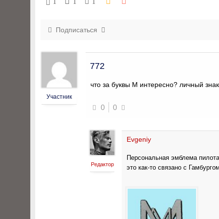
1
1
1
Подписаться
772
что за буквы М интересно? личный зна
Участник
0
0
Evgeniy
Персональная эмблема пилота. 
Редактор
это как-то связано с Гамбург