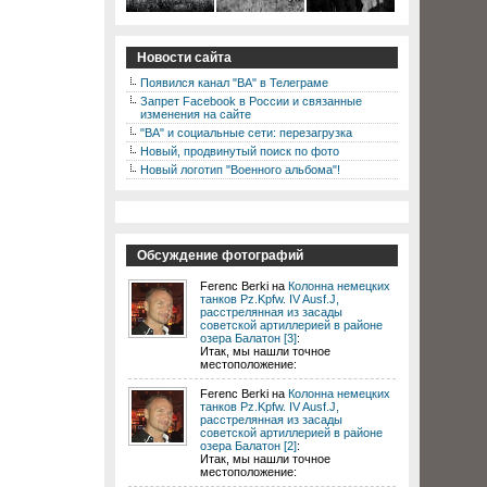
Новости сайта
Появился канал "ВА" в Телеграме
Запрет Facebook в России и связанные
изменения на сайте
"ВА" и социальные сети: перезагрузка
Новый, продвинутый поиск по фото
Новый логотип "Военного альбома"!
Обсуждение фотографий
Ferenc Berki на
Колонна немецких
танков Pz.Kpfw. IV Ausf.J,
расстрелянная из засады
советской артиллерией в районе
озера Балатон [3]
:
Итак, мы нашли точное
местоположение:
Ferenc Berki на
Колонна немецких
танков Pz.Kpfw. IV Ausf.J,
расстрелянная из засады
советской артиллерией в районе
озера Балатон [2]
:
Итак, мы нашли точное
местоположение: