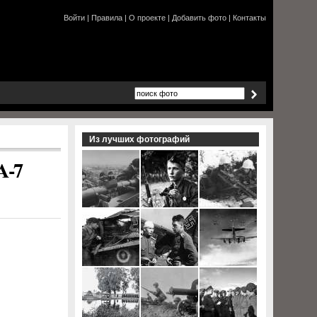
Войти
|
Правила
|
О проекте
|
Добавить фото
|
Контакты
Из лучших фотографий
A-7