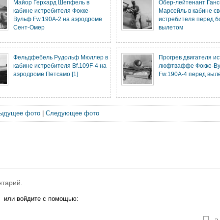
Майор Герхард Шепфель в
Обер-лейтенант Ган
кабине истребителя Фокке-
Марсейль в кабине св
Вульф Fw.190A-2 на аэродроме
истребителя перед 
Сент-Омер
вылетом
Фельдфебель Рудольф Мюллер в
Прогрев двигателя и
кабине истребителя Bf.109F-4 на
люфтваффе Фокке-В
аэродроме Петсамо [1]
Fw.190A-4 перед выл
ыдущее фото
|
Следующее фото
нтарий.
или войдите с помощью: