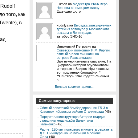
Filimon на
Медсестра РККА Вера
Rudolf
Чеснова в немецком плену
:
Еще одно фото
о того, как
wente), в
kudrilya на
Высадка эвакуируемых
детей из автобуса у Московского
вокзала в Ленинграде
:
автобус ЗИС-16
над
Иннокентий Петрович на
Советский полковник И.М. Каргин,
взятый в плен финнами на
острове Рахмансаари
:
Вам нужно изменить описание. На
цифровой истории опубликовали
интервью с Баиром Иринчеевым,
вот подлинная биография: *
**Сентябрь 1941 года:** Раненым
в...
Больше комментариев...
Самые популярные
Сбитый советский бомбардировщик ТБ-3 в
Краснооктябрьском районе Сталинграда
(46)
Портрет санинструктора батареи гвардии
старшины медслужбы Валентины
Гальченко
(42)
Расчет 120-мм полкового миномета сержанта
Д.С. Ничипуренко на позиции в районе
Орла
(40)