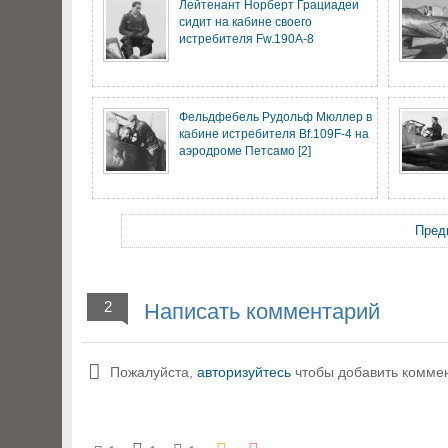
Лейтенант Норберт Грациадеи
сидит на кабине своего
истребителя Fw.190A-8
Фельдфебель Рудольф Мюллер в
кабине истребителя Bf.109F-4 на
аэродроме Петсамо [2]
Пред
2
Написать комментарий
Пожалуйста,
авторизуйтесь
чтобы добавить комме