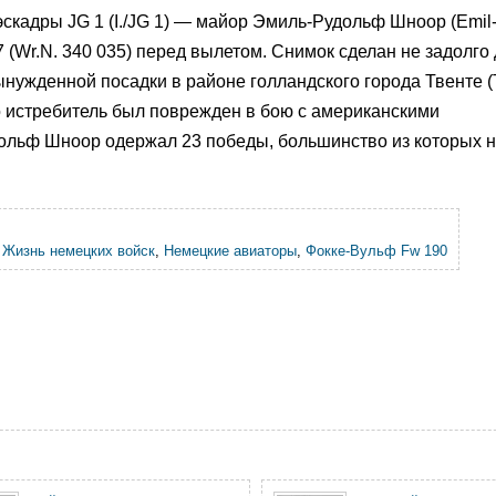
скадры JG 1 (I./JG 1) — майор Эмиль-Рудольф Шноор (Emil-
 (Wr.N. 340 035) перед вылетом. Снимок сделан не задолго д
нужденной посадки в районе голландского города Твенте (T
го истребитель был поврежден в бою с американскими
льф Шноор одержал 23 победы, большинство из которых 
,
Жизнь немецких войск
,
Немецкие авиаторы
,
Фокке-Вульф Fw 190