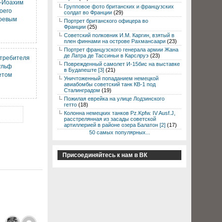
с-Иоахим
Групповое фото британских и французских
оего
солдат во Франции
(29)
боевым
Портрет британского офицера во
Франции
(25)
Советский полковник И.М. Каргин, взятый в
плен финнами на острове Рахмансаари
(23)
Портрет французского генерала армии Жана
де Латра де Тассиньи в Карслруэ
(23)
стребителя
Поврежденный самолет И-15бис на выставке
ульф
в Будапеште [3]
(21)
етом
Уничтоженный попаданием немецкой
авиабомбы советский танк КВ-1 под
Сталинградом
(19)
Пожилая еврейка на улице Лодзинского
гетто
(18)
Колонна немецких танков Pz.Kpfw. IV Ausf.J,
расстрелянная из засады советской
артиллерией в районе озера Балатон [2]
(17)
50 самых популярных...
Присоединяйтесь к нам в ВК