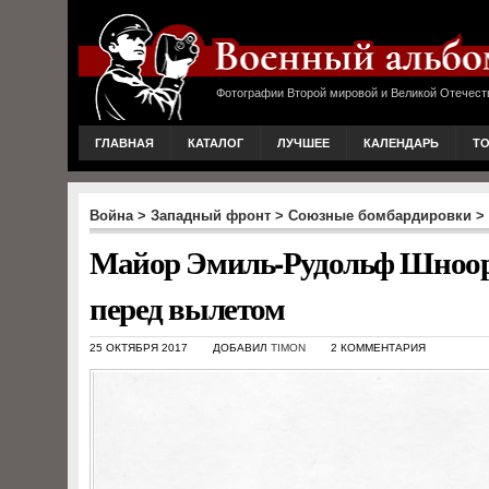
Фотографии Второй мировой и Великой Отечест
ГЛАВНАЯ
КАТАЛОГ
ЛУЧШЕЕ
КАЛЕНДАРЬ
Т
Война
>
Западный фронт
>
Союзные бомбардировки
>
Майор Эмиль-Рудольф Шноор в
перед вылетом
25 ОКТЯБРЯ 2017
ДОБАВИЛ
TIMON
2 КОММЕНТАРИЯ