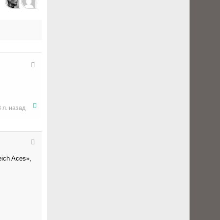
8 л. назад
ich Aces»,