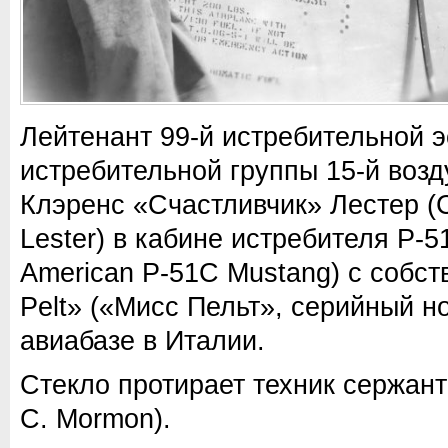
Лейтенант 99-й истребительной 
истребительной группы 15-й во
Клэренс «Счастливчик» Лестер (C
Lester) в кабине истребителя Р-5
American P-51C Mustang) с собс
Pelt» («Мисс Пельт», серийный н
авиабазе в Италии.
Стекло протирает техник сержан
C. Mormon).