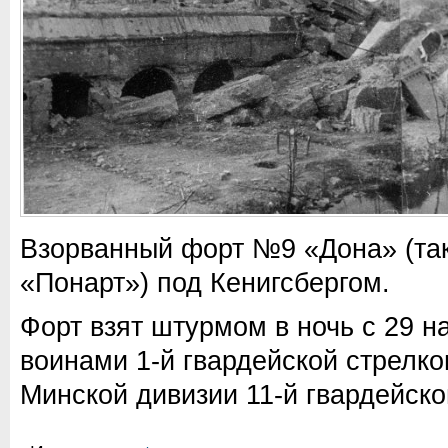
Взорванный форт №9 «Дона» (та
«Понарт») под Кенигсбергом.
Форт взят штурмом в ночь с 29 н
воинами 1-й гвардейской стрелко
Минской дивизии 11-й гвардейско