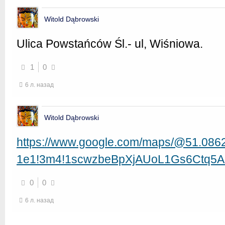
Witold Dąbrowski
Ulica Powstańców Śl.- ul, Wiśniowa.
1
0
6 л. назад
Witold Dąbrowski
https://www.google.com/maps/@51.0862
1e1!3m4!1scwzbeBpXjAUoL1Gs6Ctq5A!
0
0
6 л. назад