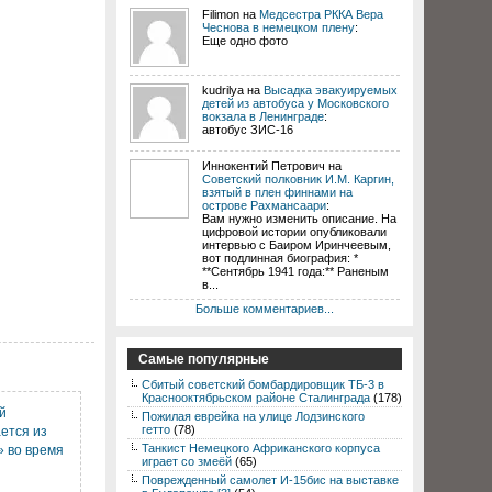
Filimon на
Медсестра РККА Вера
Чеснова в немецком плену
:
Еще одно фото
kudrilya на
Высадка эвакуируемых
детей из автобуса у Московского
вокзала в Ленинграде
:
автобус ЗИС-16
Иннокентий Петрович на
Советский полковник И.М. Каргин,
взятый в плен финнами на
острове Рахмансаари
:
Вам нужно изменить описание. На
цифровой истории опубликовали
интервью с Баиром Иринчеевым,
вот подлинная биография: *
**Сентябрь 1941 года:** Раненым
в...
Больше комментариев...
Самые популярные
Сбитый советский бомбардировщик ТБ-3 в
Краснооктябрьском районе Сталинграда
(178)
й
Пожилая еврейка на улице Лодзинского
гетто
(78)
ется из
Танкист Немецкого Африканского корпуса
» во время
играет со змеёй
(65)
Поврежденный самолет И-15бис на выставке