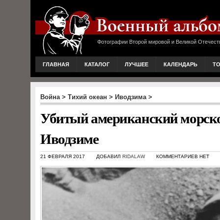
Фотографии Второй мировой и Великой Отечест
ГЛАВНАЯ
КАТАЛОГ
ЛУЧШЕЕ
КАЛЕНДАРЬ
Т
Война
>
Тихий океан
>
Иводзима
>
Убитый американский морско
Иводзиме
21 ФЕВРАЛЯ 2017
ДОБАВИЛ
RIDALAW
КОММЕНТАРИЕВ НЕТ