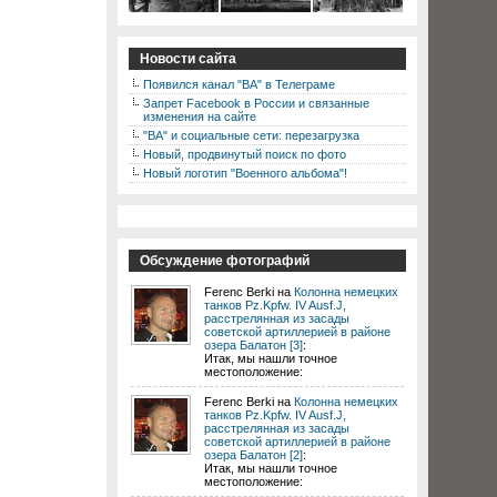
Новости сайта
Появился канал "ВА" в Телеграме
Запрет Facebook в России и связанные
изменения на сайте
"ВА" и социальные сети: перезагрузка
Новый, продвинутый поиск по фото
Новый логотип "Военного альбома"!
Обсуждение фотографий
Ferenc Berki на
Колонна немецких
танков Pz.Kpfw. IV Ausf.J,
расстрелянная из засады
советской артиллерией в районе
озера Балатон [3]
:
Итак, мы нашли точное
местоположение:
Ferenc Berki на
Колонна немецких
танков Pz.Kpfw. IV Ausf.J,
расстрелянная из засады
советской артиллерией в районе
озера Балатон [2]
:
Итак, мы нашли точное
местоположение: