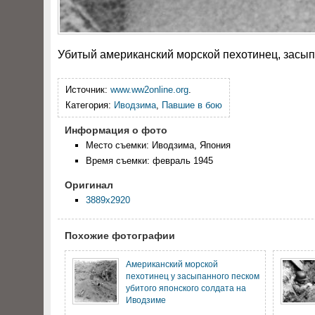
Убитый американский морской пехотинец, засы
Источник:
www.ww2online.org
.
Категория:
Иводзима
,
Павшие в бою
Информация о фото
Место съемки: Иводзима, Япония
Время съемки: февраль 1945
Оригинал
3889x2920
Похожие фотографии
Американский морской
пехотинец у засыпанного песком
убитого японского солдата на
Иводзиме