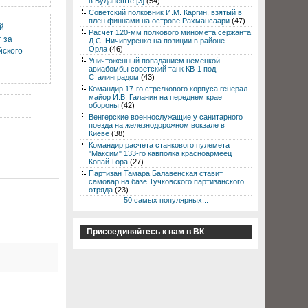
в Будапеште [3]
(54)
Советский полковник И.М. Каргин, взятый в
плен финнами на острове Рахмансаари
(47)
й
Расчет 120-мм полкового миномета сержанта
 за
Д.С. Ничипуренко на позиции в районе
Орла
(46)
йского
Уничтоженный попаданием немецкой
авиабомбы советский танк КВ-1 под
Сталинградом
(43)
Командир 17-го стрелкового корпуса генерал-
майор И.В. Галанин на переднем крае
обороны
(42)
Венгерские военнослужащие у санитарного
поезда на железнодорожном вокзале в
Киеве
(38)
Командир расчета станкового пулемета
"Максим" 133-го кавполка красноармеец
Копай-Гора
(27)
Партизан Тамара Балавенская ставит
самовар на базе Тучковского партизанского
отряда
(23)
50 самых популярных...
Присоединяйтесь к нам в ВК