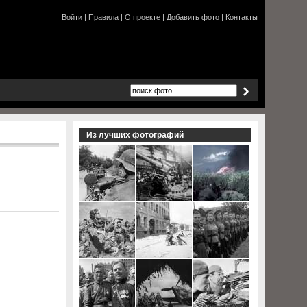
Войти
|
Правила
|
О проекте
|
Добавить фото
|
Контакты
Из лучших фотографий