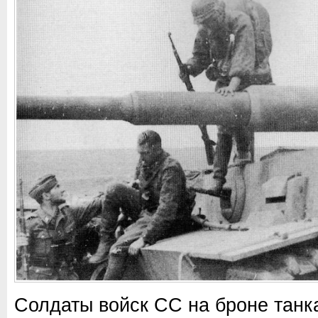
Солдаты войск СС на броне танка