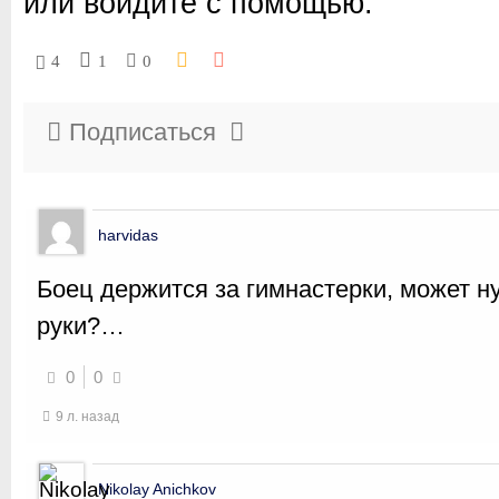
или войдите с помощью:
4
1
0
Подписаться
harvidas
Боец держится за гимнастерки, может н
руки?…
0
0
9 л. назад
Nikolay Anichkov