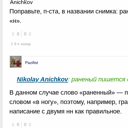
Поправьте, п-ста, в названии снимка: р
«н».
0
0
9 л. назад
Pazifist
Nikolay Anichkov
: раненый пишется 
В данном случае слово «раненный» — п
словом «в ногу», поэтому, например, гр
написание с двумя нн как правильное.
0
0