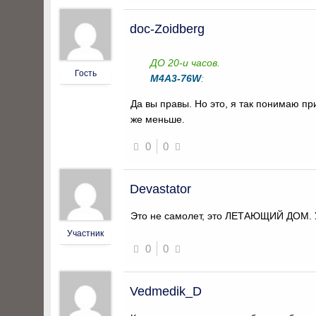
doc-Zoidberg
ДО 20-и часов.
Гость
M4A3-76W
:
Да вы правы. Но это, я так понимаю пр
же меньше.
0
0
Devastator
Это не самолет, это ЛЕТАЮЩИЙ ДОМ. У 
Участник
0
0
Vedmedik_D