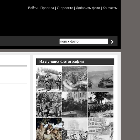
Войти
|
Правила
|
О проекте
|
Добавить фото
|
Контакты
Из лучших фотографий