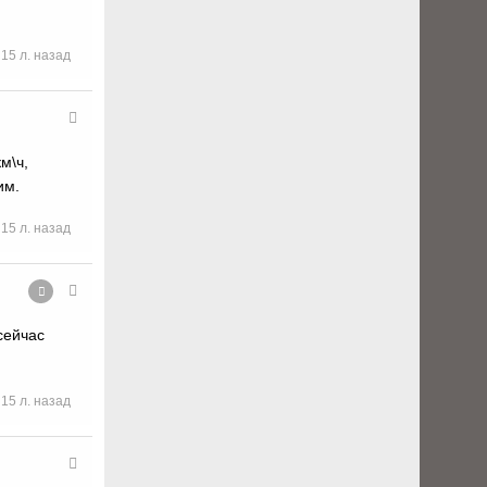
15 л. назад
м\ч,
им.
15 л. назад
сейчас
15 л. назад