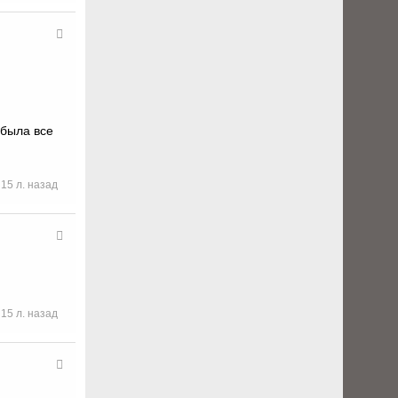
 была все
15 л. назад
15 л. назад