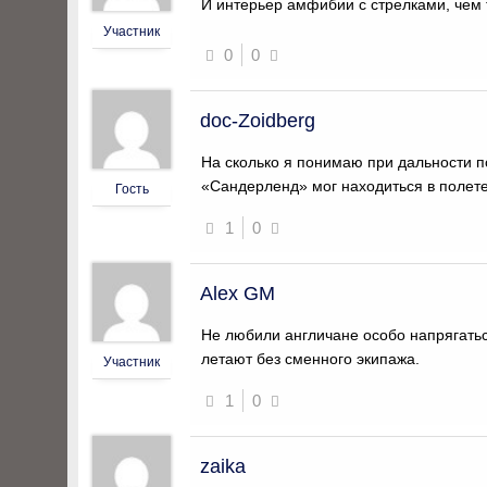
И интерьер амфибии с стрелками, чем 
Участник
0
0
doc-Zoidberg
На сколько я понимаю при дальности по
«Сандерленд» мог находиться в полете
Гость
1
0
Alex GM
Не любили англичане особо напрягатьс
летают без сменного экипажа.
Участник
1
0
zaika