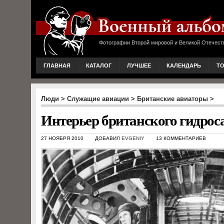
Фотографии Второй мировой и Великой Отечест
ГЛАВНАЯ
КАТАЛОГ
ЛУЧШЕЕ
КАЛЕНДАРЬ
Т
Люди
>
Служащие авиации
>
Британские авиаторы
>
Интерьер британского гидро
27 НОЯБРЯ 2010
ДОБАВИЛ
EVGENIY
13 КОММЕНТАРИЕВ