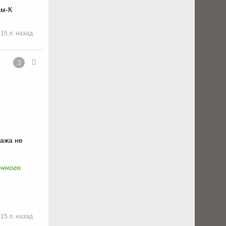
ам-К
15 л. назад
пажа не
енного
15 л. назад