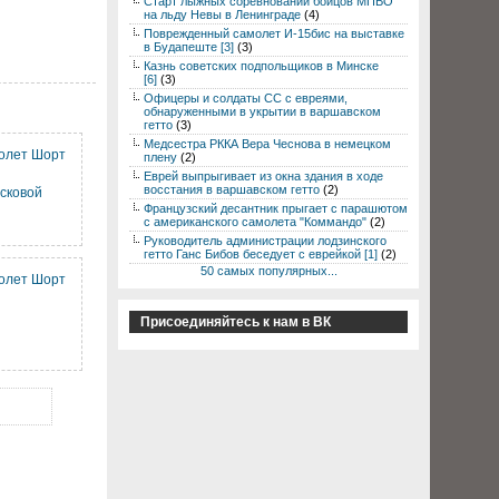
Старт лыжных соревнований бойцов МПВО
на льду Невы в Ленинграде
(4)
Поврежденный самолет И-15бис на выставке
в Будапеште [3]
(3)
Казнь советских подпольщиков в Минске
[6]
(3)
Офицеры и солдаты СС с евреями,
обнаруженными в укрытии в варшавском
гетто
(3)
Медсестра РККА Вера Чеснова в немецком
олет Шорт
плену
(2)
Еврей выпрыгивает из окна здания в ходе
восстания в варшавском гетто
(2)
сковой
Французский десантник прыгает с парашютом
с американского самолета "Коммандо"
(2)
Руководитель администрации лодзинского
гетто Ганс Бибов беседует с еврейкой [1]
(2)
50 самых популярных...
олет Шорт
Присоединяйтесь к нам в ВК