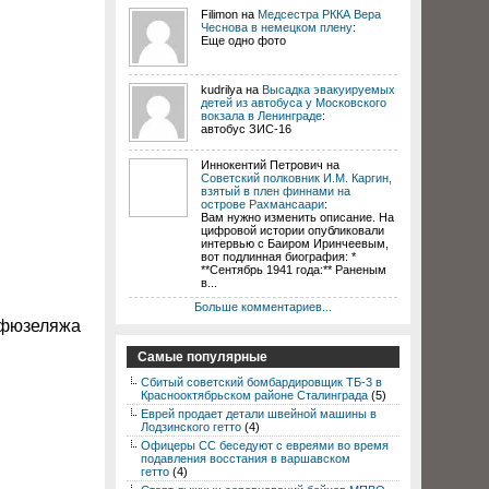
Filimon на
Медсестра РККА Вера
Чеснова в немецком плену
:
Еще одно фото
kudrilya на
Высадка эвакуируемых
детей из автобуса у Московского
вокзала в Ленинграде
:
автобус ЗИС-16
Иннокентий Петрович на
Советский полковник И.М. Каргин,
взятый в плен финнами на
острове Рахмансаари
:
Вам нужно изменить описание. На
цифровой истории опубликовали
интервью с Баиром Иринчеевым,
вот подлинная биография: *
**Сентябрь 1941 года:** Раненым
в...
Больше комментариев...
 фюзеляжа
Самые популярные
Сбитый советский бомбардировщик ТБ-3 в
Краснооктябрьском районе Сталинграда
(5)
Еврей продает детали швейной машины в
Лодзинского гетто
(4)
Офицеры СС беседуют с евреями во время
подавления восстания в варшавском
гетто
(4)