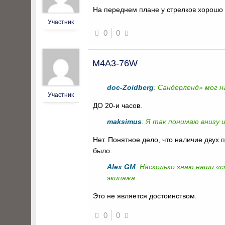
На переднем плане у стрелков хорошо
Участник
0
0
M4A3-76W
doc-Zoidberg
: Сандерленд» мог н
Участник
ДО 20-и часов.
maksimus
: Я так понимаю внизу 
Нет. Понятное дело, что наличие двух 
было.
Alex GM
: Насколько знаю наши «
экипажа.
Это не является достоинством.
0
0