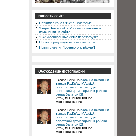
Новости сайта
Появился канал "ВА" в Телеграме
Запрет Facebook в России и связанные
изменения на сайте
"ВА" и социальные сети: перезагрузка
Новый, продвинутый поиск по фото
Новый логотип "Военного альбома"!
Обсуждение фотографий
Ferenc Berki на
Колонна немецких
танков Pz.Kpfw. IV Ausf.J,
расстрелянная из засады
советской артиллерией в районе
озера Балатон [3]
:
Итак, мы нашли точное
местоположение:
Ferenc Berki на
Колонна немецких
танков Pz.Kpfw. IV Ausf.J,
расстрелянная из засады
советской артиллерией в районе
озера Балатон [2]
:
Итак, мы нашли точное
местоположение: