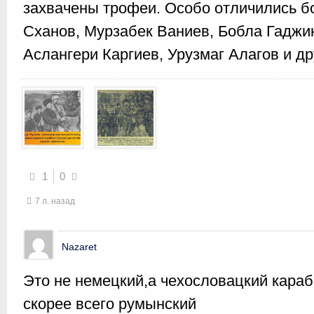
захвачены трофеи. Особо отличились б
Сханов, Мурзабек Ваниев, Бобла Гаджи
Аслангери Каргиев, Урузмаг Алагов и др
1
0
7 л. назад
Nazaret
Это не немецкий,а чехословацкий караб
скорее всего румынский