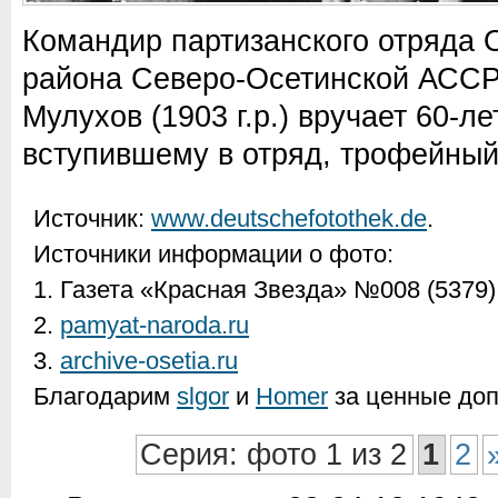
Командир партизанского отряда 
района Северо-Осетинской АССР
Мулухов (1903 г.р.) вручает 60-л
вступившему в отряд, трофейный
Источник:
www.deutschefotothek.de
.
Источники информации о фото:
1. Газета «Красная Звезда» №008 (5379)
2.
pamyat-naroda.ru
3.
archive-osetia.ru
Благодарим
slgor
и
Homer
за ценные доп
Серия: фото 1 из 2
1
2