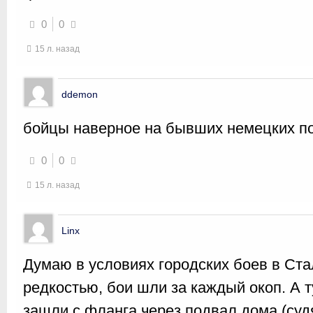
0
0
15 л. назад
ddemon
бойцы наверное на бывших немецких п
0
0
15 л. назад
Linx
Думаю в условиях городских боев в Ста
редкостью, бои шли за каждый окоп. А 
зашли с фланга через подвал дома (суд