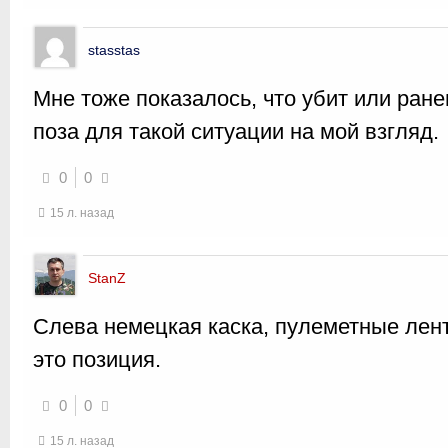
stasstas
Мне тоже показалось, что убит или ран
поза для такой ситуации на мой взгляд.
0
0
15 л. назад
StanZ
Слева немецкая каска, пулеметные лен
это позиция.
0
0
15 л. назад