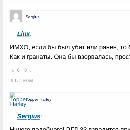
Sergius
Linx
:
ИМХО, если бы был убит или ранен, то 
Как и гранаты. Она бы взорвалась, прос
0
0
15 л. назад
Topper Harley
Sergius
:
Ничего подобного! РГД 33 взводится пр