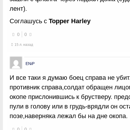
лент).
Соглашусь с
Topper Harley
0
0
15 л. назад
ENiP
И все таки я думаю боец справа не убит
противник справа,солдат обращен лицом
окопе прислонившись к брустверу. пред
пули в голову или в грудь-врядли он ост
позе,наверняка лежал бы на дне окопа.
0
0