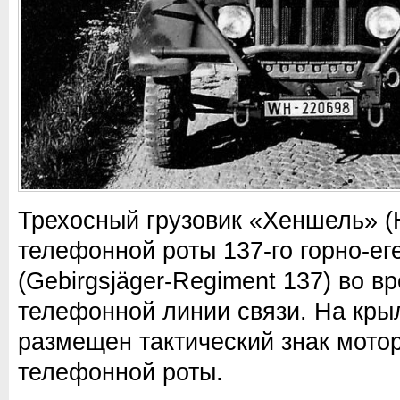
Трехосный грузовик «Хеншель» (
телефонной роты 137-го горно-ег
(Gebirgsjäger-Regiment 137) во в
телефонной линии связи. На кры
размещен тактический знак мото
телефонной роты.