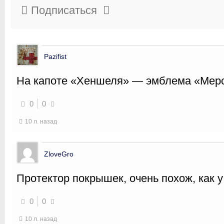
Подписаться
Pazifist
На капоте «Хеншеля» — эмблема «Мерс
0
0
10 л. назад
ZloveGro
Протектор покрышек, очень похож, как у
0
0
10 л. назад