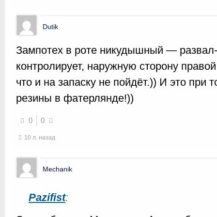
Dutik
Зампотех в роте никудышный — развал
контролирует, наружную сторону правой
что и на запаску не пойдёт.)) И это при
резины в фатерлянде!))
0
0
10 л. назад
Mechanik
Pazifist
: