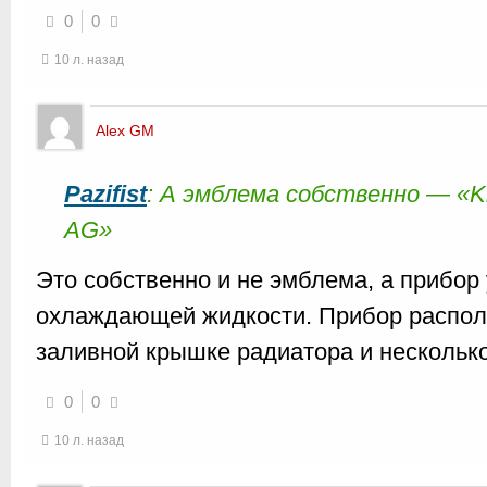
0
0
10 л. назад
Alex GM
Pazifist
: А эмблема собственно — «Kl
AG»
Это собственно и не эмблема, а прибо
охлаждающей жидкости. Прибор распола
заливной крышке радиатора и нескольк
0
0
10 л. назад