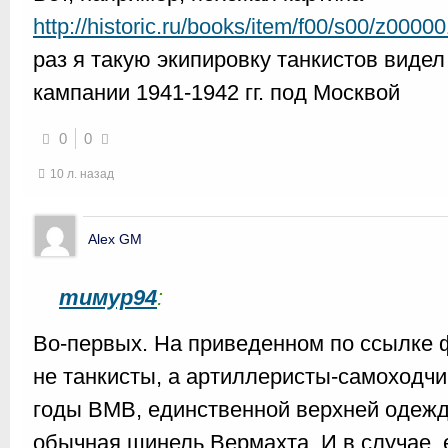
http://historic.ru/books/item/f00/s00/z0000
раз я такую экипировку танкистов видел
кампании 1941-1942 гг. под Москвой
0
0
10 л. назад
Alex GM
тимур94
:
Во-первых. На приведенном по ссылке 
не танкисты, а артиллеристы-самоходчи
годы ВМВ, единственной верхней одежд
обычная шинель Вермахта. И в случае, 