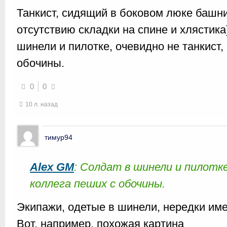
Танкист, сидящий в боковом люке башни
отсутствию складки на спине и хлястика
шинели и пилотке, очевидно не танкист,
обочины.
0
0
10 л. назад
тимур94
Alex GM
: Солдат в шинели и пилотке
коллега пеших с обочины.
Экипажи, одетые в шинели, нередки име
Вот, например, похожая картина