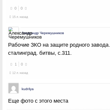
0
0
15 л. назад
Александр Черемушников
Рабочие ЗКО на защите родного завода.
сталинград. битвы, с.311.
1
0
12 л. назад
kudrilya
Еще фото с этого места