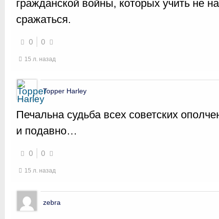
гражданской войны, которых учить не н
сражаться.
0
0
15 л. назад
Topper Harley
Печальна судьба всех советских ополче
и подавно…
0
0
15 л. назад
zebra