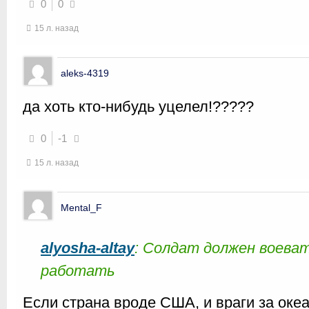
0
0
15 л. назад
aleks-4319
да хоть кто-нибудь уцелел!?????
0
-1
15 л. назад
Mental_F
alyosha-altay
: Солдат должен воеват
работать
Если страна вроде США, и враги за оке