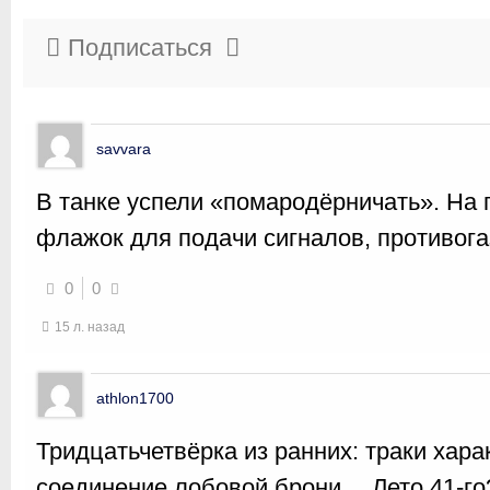
Подписаться
savvara
В танке успели «помародёрничать». На
флажок для подачи сигналов, противога
0
0
15 л. назад
athlon1700
Тридцатьчетвёрка из ранних: траки хара
соединение лобовой брони… Лето 41-го