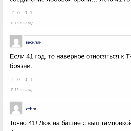
0
0
15 л. назад
василий
Если 41 год, то наверное относяться к Т
боязни.
0
0
15 л. назад
zebra
Точно 41! Люк на башне с выштамповкой,