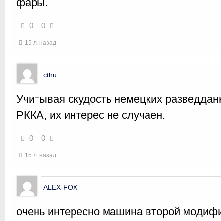
фары.
0
0
15 л. назад
cthu
Учитывая скудость немецких разведданн
РККА, их интерес не случаен.
0
0
15 л. назад
ALEX-FOX
очень интересно машина второй модифи