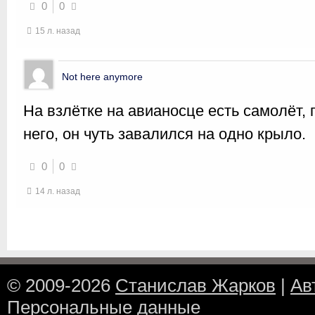
0
0
15 л. назад
Not here anymore
На взлётке на авианосце есть самолёт, 
него, он чуть завалился на одно крыло.
0
0
14 л. назад
© 2009-2026
Станислав Жарков
|
Ав
Персональные данные