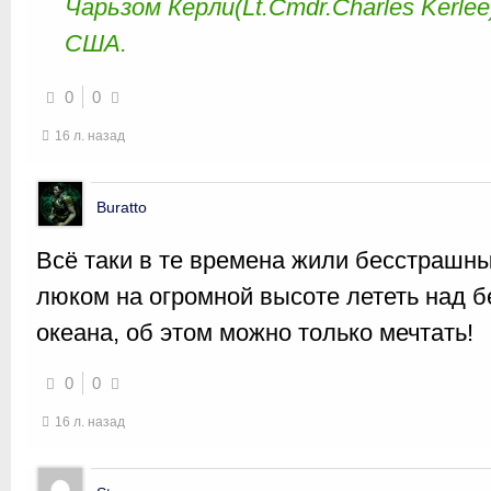
Чарьзом Керли(Lt.Cmdr.Charles Kerl
США.
0
0
16 л. назад
Buratto
Всё таки в те времена жили бесстрашн
люком на огромной высоте лететь над 
океана, об этом можно только мечтать!
0
0
16 л. назад