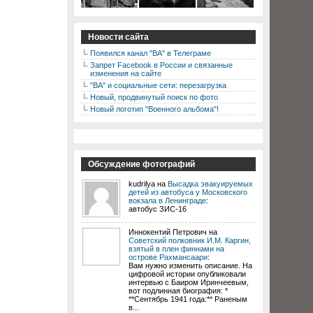
Новости сайта
Появился канал "ВА" в Телеграме
Запрет Facebook в России и связанные
изменения на сайте
"ВА" и социальные сети: перезагрузка
Новый, продвинутый поиск по фото
Новый логотип "Военного альбома"!
Обсуждение фотографий
kudrilya на
Высадка эвакуируемых
детей из автобуса у Московского
вокзала в Ленинграде
:
автобус ЗИС-16
Иннокентий Петрович на
Советский полковник И.М. Каргин,
взятый в плен финнами на
острове Рахмансаари
:
Вам нужно изменить описание. На
цифровой истории опубликовали
интервью с Баиром Иринчеевым,
вот подлинная биография: *
**Сентябрь 1941 года:** Раненым
в...