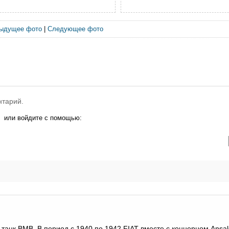
ыдущее фото
|
Следующее фото
нтарий.
или войдите с помощью:
танк ВМВ. В период с 1940 по 1942 FIAT вместе с концерном Ansa