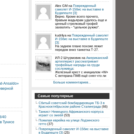
Alex GM на
Поврежденный
самолет И-15бис на выставке в
Будапеште [3]
:
Верно. Кроме всего прочего,
бравым мадьярам удалось еще и
ценный стрелковый трофей
захватить - "цельное ружжо".
kudrilya на
Поврежденный самолет
И-15бис на выставке в Будапеште
[3]
:
На заднем плане похоже лежит
передом вниз танкетка Т-27.
ИЛ-2 Штурмовик на
Американский
артиллерист рассматривает
трофейные награды на груди
сослуживца
:
Железный крест с инициалом «W»
С ветерана ПМВ ещё снял что ли
Больше комментариев...
at-Ansaldo»
еверной
Самые популярные
Сбитый советский бомбардировщик ТБ-3 в
Краснооктябрьском районе Сталинграда
(66)
Танкист Немецкого Африканского корпуса
играет со змеёй
(53)
3/40
Пожилая еврейка на улице Лодзинского
в Тунисе
гетто
(37)
Поврежденный самолет И-15бис на выставке
в Будапеште [3]
(25)