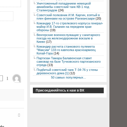
Уничтоженный попаданием немецкой
авиабомбы советский танк КВ-1 под
Сталинградом
(24)
Советский полковник И.М. Каргин, взятый в
плен финнами на острове Рахмансаари
(20)
Командир 17-го стрелкового корпуса генерал-
майор И.В. Галанин на переднем крае
обороны
(19)
Венгерские военнослужащие у санитарного
поезда на железнодорожном вокзале в
Киеве
(17)
Командир расчета станкового пулемета
"Максим" 133-го кавполка красноармеец
Копай-Гора
(14)
Партизан Тамара Балавенская ставит
самовар на базе Тучковского партизанского
отряда
(13)
Подбитый советский танк Т-34-76 у стены
деревенского дома [1]
(12)
50 самых популярных...
1
Присоединяйтесь к нам в ВК
ldo