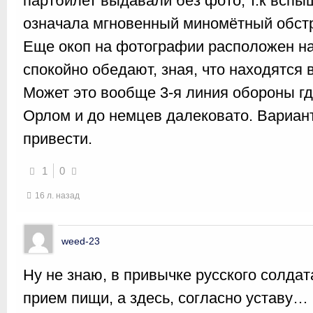
партбилет выдавали без фото, т.к всп
означала мгновенный миномётный обст
Еще окоп на фотографии расположен н
спокойно обедают, зная, что находятся 
Может это вообще 3-я линия обороны г
Орлом и до немцев далековато. Вариан
привести.
1
0
16 л. назад
weed-23
Ну не знаю, в привычке русского солд
прием пищи, а здесь, согласно уставу…