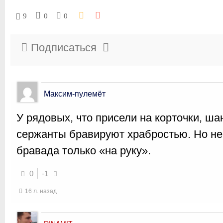
9
0
0
Подписаться
Максим-пулемёт
У рядовых, что присели на корточки, ш
сержанты бравируют храбростью. Но н
бравада только «на руку».
0
-1
16 л. назад