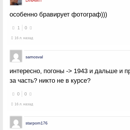
DINAMIT
особенно бравирует фотограф)))
1
0
16 л. назад
samosval
интересно, погоны -> 1943 и дальше и п
за часть? никто не в курсе?
0
0
16 л. назад
starpom176