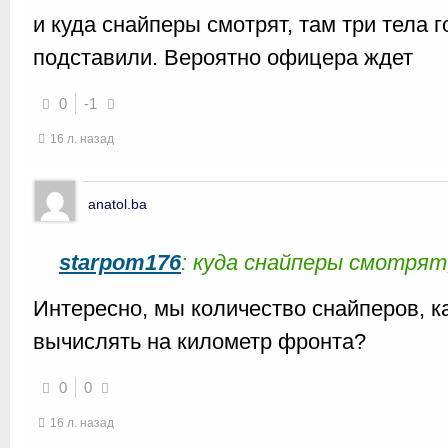
и куда снайперы смотрят, там три тела 
подставили. Вероятно офицера ждет
0
-1
16 л. назад
anatol.ba
starpom176
: куда снайперы смотрят
Интересно, мы количество снайперов, ка
вычислять на километр фронта?
0
0
16 л. назад