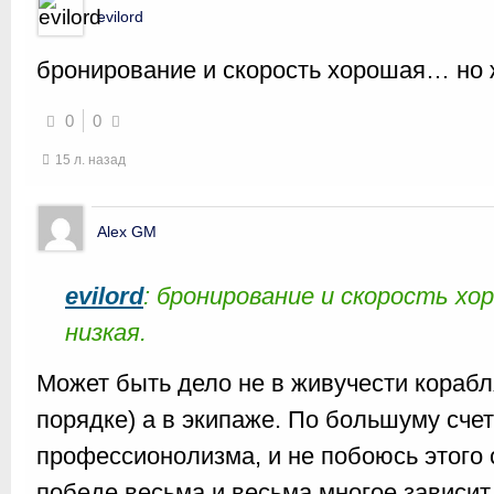
evilord
бронирование и скорость хорошая… но 
0
0
15 л. назад
Alex GM
evilord
: бронирование и скорость х
низкая.
Может быть дело не в живучести корабля
порядке) а в экипаже. По большуму счет
профессионолизма, и не побоюсь этого с
победе весьма и весьма многое зависит. 