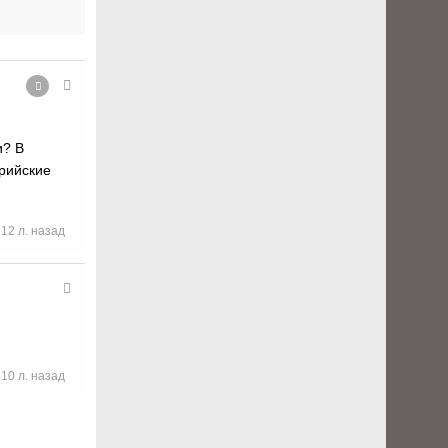
и? В
ерийские
12 л. назад
10 л. назад