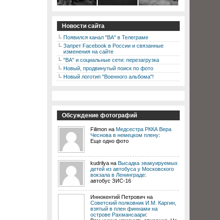
Новости сайта
Появился канал "ВА" в Телеграме
Запрет Facebook в России и связанные
изменения на сайте
"ВА" и социальные сети: перезагрузка
Новый, продвинутый поиск по фото
Новый логотип "Военного альбома"!
Обсуждение фотографий
Filimon на
Медсестра РККА Вера
Чеснова в немецком плену
:
Еще одно фото
kudrilya на
Высадка эвакуируемых
детей из автобуса у Московского
вокзала в Ленинграде
:
автобус ЗИС-16
Иннокентий Петрович на
Советский полковник И.М. Каргин,
взятый в плен финнами на
острове Рахмансаари
: