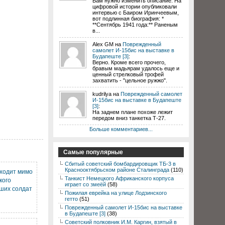
Вам нужно изменить описание. На
цифровой истории опубликовали
интервью с Баиром Иринчеевым,
вот подлинная биография: *
**Сентябрь 1941 года:** Раненым
в...
Alex GM на
Поврежденный
самолет И-15бис на выставке в
Будапеште [3]
:
Верно. Кроме всего прочего,
бравым мадьярам удалось еще и
ценный стрелковый трофей
захватить - "цельное ружжо".
kudrilya на
Поврежденный самолет
И-15бис на выставке в Будапеште
[3]
:
На заднем плане похоже лежит
передом вниз танкетка Т-27.
Больше комментариев...
Самые популярные
Сбитый советский бомбардировщик ТБ-3 в
Краснооктябрьском районе Сталинграда
(110)
ходит мимо
Танкист Немецкого Африканского корпуса
кого
играет со змеёй
(58)
бших солдат
Пожилая еврейка на улице Лодзинского
гетто
(51)
Поврежденный самолет И-15бис на выставке
в Будапеште [3]
(38)
Советский полковник И.М. Каргин, взятый в