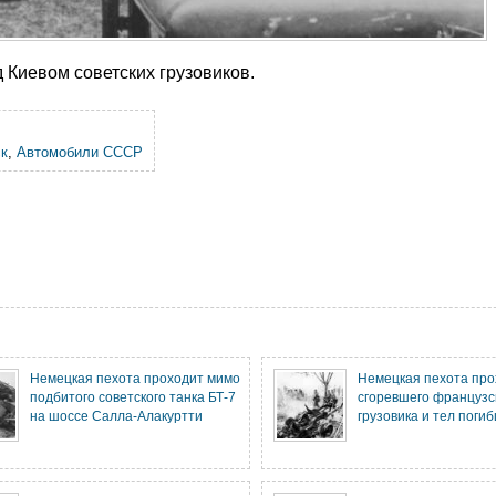
Киевом советских грузовиков.
ск
,
Автомобили СССР
Немецкая пехота проходит мимо
Немецкая пехота про
подбитого советского танка БТ-7
сгоревшего французс
на шоссе Салла-Алакуртти
грузовика и тел поги