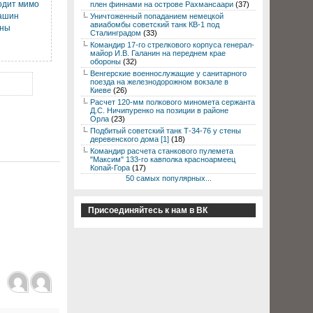
одит мимо
плен финнами на острове Рахмансаари
(37)
машин
Уничтоженный попаданием немецкой
авиабомбы советский танк КВ-1 под
нны
Сталинградом
(33)
Командир 17-го стрелкового корпуса генерал-
майор И.В. Галанин на переднем крае
обороны
(32)
Венгерские военнослужащие у санитарного
поезда на железнодорожном вокзале в
Киеве
(26)
Расчет 120-мм полкового миномета сержанта
Д.С. Ничипуренко на позиции в районе
Орла
(23)
Подбитый советский танк Т-34-76 у стены
деревенского дома [1]
(18)
Командир расчета станкового пулемета
"Максим" 133-го кавполка красноармеец
Копай-Гора
(17)
50 самых популярных...
Присоединяйтесь к нам в ВК