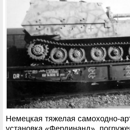
Немецкая тяжелая самоходно-ар
установка «Фердинанд», погруже