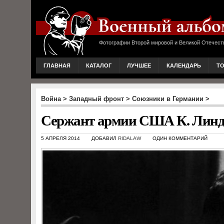
Фотографии Второй мировой и Великой Отечест
ГЛАВНАЯ
КАТАЛОГ
ЛУЧШЕЕ
КАЛЕНДАРЬ
Т
Война
>
Западный фронт
>
Союзники в Германии
>
Сержант армии США К. Линдс
5 АПРЕЛЯ 2014
ДОБАВИЛ
RIDALAW
ОДИН КОММЕНТАРИЙ