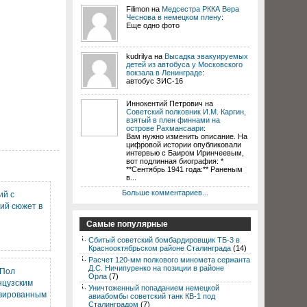
Filimon на
Медсестра РККА Вера
Чеснова в немецком плену
:
Еще одно фото
kudrilya на
Высадка эвакуируемых
детей из автобуса у Московского
вокзала в Ленинграде
:
автобус ЗИС-16
Иннокентий Петрович на
Советский полковник И.М. Каргин,
взятый в плен финнами на
острове Рахмансаари
:
Вам нужно изменить описание. На
цифровой истории опубликовали
интервью с Баиром Иринчеевым,
вот подлинная биография: *
**Сентябрь 1941 года:** Раненым
в...
Больше комментариев...
ий с
ий сюжет в
Самые популярные
Сбитый советский бомбардировщик ТБ-3 в
Краснооктябрьском районе Сталинграда
(14)
Расчет 120-мм полкового миномета сержанта
Д.С. Ничипуренко на позиции в районе
 Пол
Орла
(7)
нцузским
Уничтоженный попаданием немецкой
рвированным
авиабомбы советский танк КВ-1 под
Сталинградом
(7)