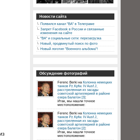
Новости сайта
Появился канал "ВА" в Телеграме
Запрет Facebook в России и связанные
изменения на сайте
"ВА" и социальные сети: перезагрузка
Новый, продвинутый поиск по фото
Новый логотип "Военного альбома"!
Обсуждение фотографий
Ferenc Berki на
Колонна немецких
танков Pz.Kpfw. IV Ausf.J,
расстрелянная из засады
советской артиллерией в районе
озера Балатон [3]
:
Итак, мы нашли точное
местоположение:
Ferenc Berki на
Колонна немецких
танков Pz.Kpfw. IV Ausf.J,
расстрелянная из засады
советской артиллерией в районе
озера Балатон [2]
:
Итак, мы нашли точное
из
местоположение: