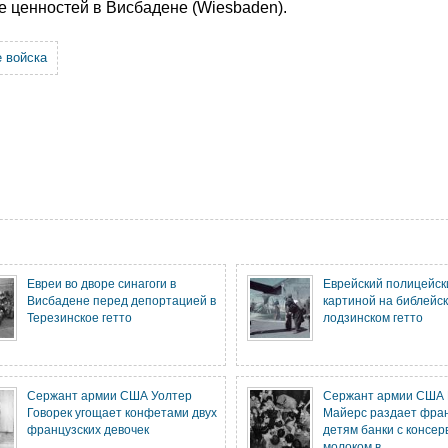
е ценностей в Висбадене (Wiesbaden).
 войска
Евреи во дворе синагоги в
Еврейский полицейск
Висбадене перед депортацией в
картиной на библейск
Терезинское гетто
лодзинском гетто
Сержант армии США Уолтер
Сержант армии США
Говорек угощает конфетами двух
Майерс раздает фра
французских девочек
детям банки с консе
молоком в ...