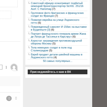
Советский офицер осматривает подбитый
немецкий бронетранспортер Sd.Kfz. 251/16
Ausf. C Hanomag
(7)
Групповое фото британских и французских
солдат во Франции
(7)
Пожилая еврейка на улице Лодзинского
гетто
(6)
Поврежденный самолет И-15бис на выставке
в Будапеште [3]
(6)
Портрет французского генерала армии Жана
де Латра де Тассиньи в Карслруэ
(6)
Аэростат заграждения противовоздушной
обороны Москвы
(5)
Тела немецких солдат в поле под
Сталинградом
(5)
Еврей продает детали швейной машины в
Лодзинского гетто
(4)
50 самых популярных...
1
Присоединяйтесь к нам в ВК