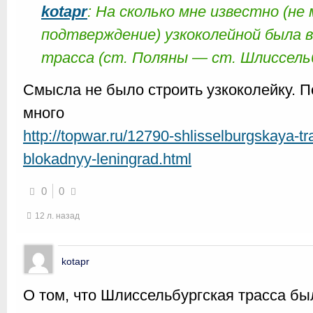
kotapr
: На сколько мне известно (не
подтверждение) узкоколейной была 
трасса (ст. Поляны — ст. Шлиссель
Смысла не было строить узкоколейку. П
много
http://topwar.ru/12790-shlisselburgskaya-t
blokadnyy-leningrad.html
0
0
12 л. назад
kotapr
О том, что Шлиссельбургская трасса бы