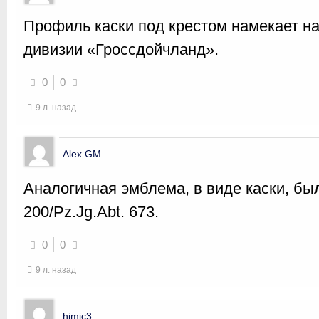
Профиль каски под крестом намекает н
дивизии «Гроссдойчланд».
0
0
9 л. назад
Alex GM
Аналогичная эмблема, в виде каски, был
200/Pz.Jg.Abt. 673.
0
0
9 л. назад
himic3