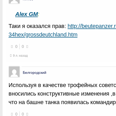
Alex GM
:
Таки я оказался прав:
http://beutepanzer.
34hex/grossdeutchland.htm
0
0
9 л. назад
Белгородский
Используя в качестве трофейных советс
вносились конструктивные изменения ,в
что на башне танка появилась командир
0
0