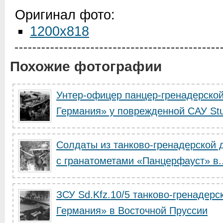
Оригинал фото:
1200x818
Похожие фотографии
Унтер-офицер панцер-гренадерско
Германия» у поврежденной САУ Stu
Солдаты из танково-гренадерской 
с гранатометами «Панцерфауст» в..
ЗСУ Sd.Kfz.10/5 танково-гренадерс
Германия» в Восточной Пруссии