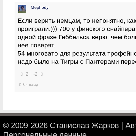
Mephody
Если верить немцам, то непонятно, как
проиграли.))) 700 у финского снайпера
одной фразе Геббельса верю: чем бол
нее поверят.
54 многовато для результата трофейн
надо было на Тигры с Пантерами пере
2
-2
8 л. назад
© 2009-2026
Станислав Жарков
|
Ав
Персональные данные