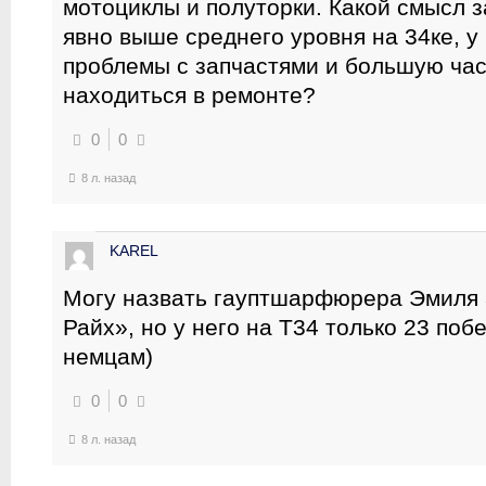
мотоциклы и полуторки. Какой смысл з
явно выше среднего уровня на 34ке, у
проблемы с запчастями и большую час
находиться в ремонте?
0
0
8 л. назад
KAREL
Могу назвать гауптшарфюрера Эмиля 
Райх», но у него на Т34 только 23 поб
немцам)
0
0
8 л. назад