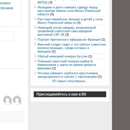
ВКП(б)
(3)
нского
Женщины и дети снимают одежду перед
обочине
расстрелом вблизи села Мизоч Ровенской
области
(3)
Расстрел еврейских женщин и детей у села
Мизоч Ровенской области
(3)
Немецкий унтер-офицер, вооруженный
трофейной советской самозарядной
винтовкой СВТ-38
(3)
Портрет британского офицера во Франции
(2)
Финский солдат сидит у тел убитых советских
военнослужащих, среди которых и
женщина
(2)
Убитый немецкий генерал Куссин
(2)
Пленный советский генерал-майор В.
Кирпичников у карты во время допроса
финнами
(2)
Четники убивают сербского крестьянина,
заподозренного в связях с партизанами
(2)
50 самых популярных...
Присоединяйтесь к нам в ВК