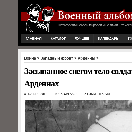
Фотографии Второй мировой и Великой Отечест
ГЛАВНАЯ
КАТАЛОГ
ЛУЧШЕЕ
КАЛЕНДАРЬ
Т
Война
>
Западный фронт
>
Арденны
>
Засыпанное снегом тело солда
Арденнах
4 НОЯБРЯ 2013
ДОБАВИЛ
AK73
2 КОММЕНТАРИЯ