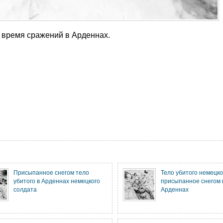
о время сражений в Арденнах.
Присыпанное снегом тело
Тело убитого немецко
убитого в Арденнах немецкого
присыпанное снегом в
солдата
Арденнах