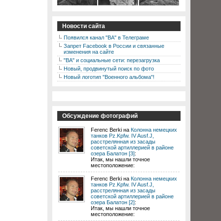
Новости сайта
Появился канал "ВА" в Телеграме
Запрет Facebook в России и связанные
изменения на сайте
"ВА" и социальные сети: перезагрузка
Новый, продвинутый поиск по фото
Новый логотип "Военного альбома"!
Обсуждение фотографий
Ferenc Berki на
Колонна немецких
танков Pz.Kpfw. IV Ausf.J,
расстрелянная из засады
советской артиллерией в районе
озера Балатон [3]
:
Итак, мы нашли точное
местоположение:
Ferenc Berki на
Колонна немецких
танков Pz.Kpfw. IV Ausf.J,
расстрелянная из засады
советской артиллерией в районе
озера Балатон [2]
:
Итак, мы нашли точное
местоположение: