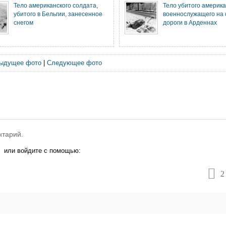
Тело американского солдата,
Тело убитого америка
убитого в Бельгии, занесенное
военнослужащего на 
снегом
дороги в Арденнах
ыдущее фото
|
Следующее фото
нтарий.
или войдите с помощью:
2