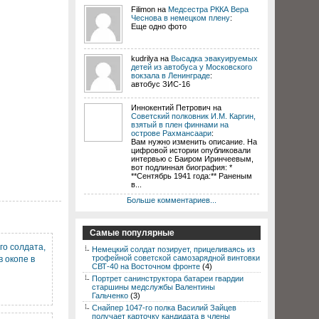
Filimon на
Медсестра РККА Вера
Чеснова в немецком плену
:
Еще одно фото
kudrilya на
Высадка эвакуируемых
детей из автобуса у Московского
вокзала в Ленинграде
:
автобус ЗИС-16
Иннокентий Петрович на
Советский полковник И.М. Каргин,
взятый в плен финнами на
острове Рахмансаари
:
Вам нужно изменить описание. На
цифровой истории опубликовали
интервью с Баиром Иринчеевым,
вот подлинная биография: *
**Сентябрь 1941 года:** Раненым
в...
Больше комментариев...
Самые популярные
го солдата,
Немецкий солдат позирует, прицеливаясь из
трофейной советской самозарядной винтовки
 окопе в
СВТ-40 на Восточном фронте
(4)
Портрет санинструктора батареи гвардии
старшины медслужбы Валентины
Гальченко
(3)
Снайпер 1047-го полка Василий Зайцев
получает карточку кандидата в члены