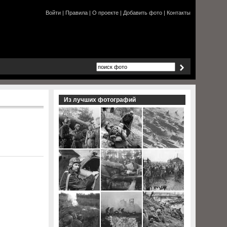
Войти
|
Правила
|
О проекте
|
Добавить фото
|
Контакты
Из лучших фотографий