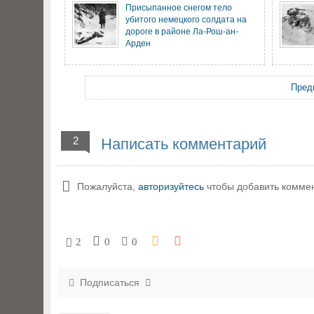
Присыпанное снегом тело
убитого немецкого солдата на
дороге в районе Ла-Рош-ан-
Арден
Пред
2
Написать комментарий
Пожалуйста,
авторизуйтесь
чтобы добавить комме
2
0
0
Подписаться