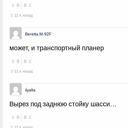
0
0
12 л. назад
Beretta M-92F
может, и транспортный планер
0
0
12 л. назад
ilyalta
Вырез под заднюю стойку шасси…
0
0
12 л. назад