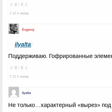
0
0
12 л. назад
Evgeniy
ilyalta
:
Поддерживаю. Гофрированные элемен
0
0
12 л. назад
ilyalta
Не только…характерный «вырез» под