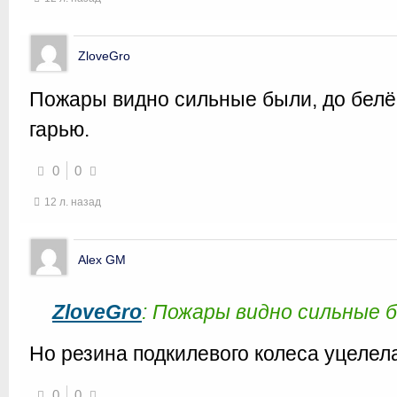
ZloveGro
Пожары видно сильные были, до белё
гарью.
0
0
12 л. назад
Alex GM
ZloveGro
: Пожары видно сильные 
Но резина подкилевого колеса уцелел
0
0