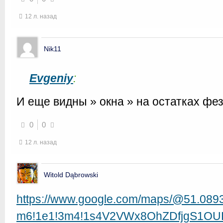
12 л. назад
Nik11
Evgeniy
:
И еще видны » окна » на остатках ф
0
0
12 л. назад
Witold Dąbrowski
https://www.google.com/maps/@51.0893
m6!1e1!3m4!1s4V2VWx8OhZDfjgS1OUE