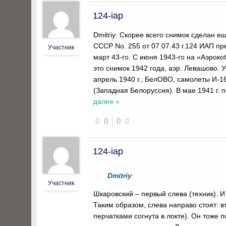
124-iap
Dmitriy: Скорее всего снимок сделан
СССР No. 255 от 07.07.43 г.124 ИАП п
Участник
март 43-го. С июня 1943-го на «Аэрок
это снимок 1942 года, аэр. Левашово.
апрель 1940 г., БелОВО, самолеты И-16
(Западная Белоруссия). В мае 1941 г.
далее »
0
0
124-iap
Dmitriy
:
Участник
Шкаровский – первый слева (техник). И
Таким образом, слева направо стоят: в
перчатками согнута в локте). Он тоже 