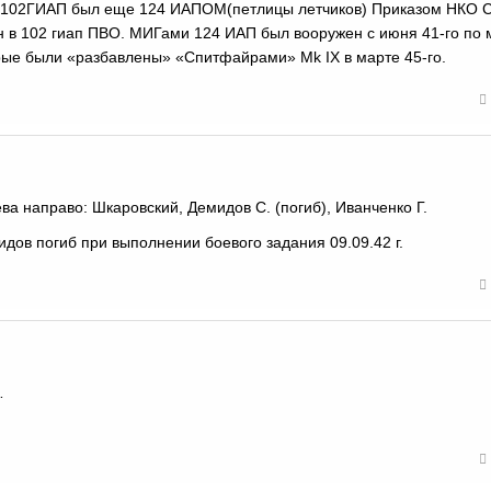
да 102ГИАП был еще 124 ИАПОМ(петлицы летчиков) Приказом НКО 
н в 102 гиап ПВО. МИГами 124 ИАП был вооружен с июня 41-го по м
рые были «разбавлены» «Спитфайрами» Mk IX в марте 45-го.
а направо: Шкаровский, Демидов С. (погиб), Иванченко Г.
дов погиб при выполнении боевого задания 09.09.42 г.
…