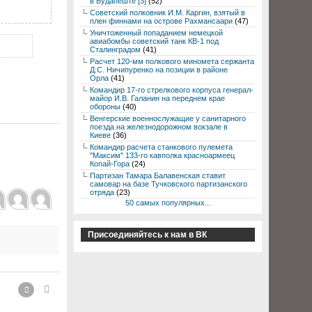
в Будапеште [3]
(52)
Советский полковник И.М. Каргин, взятый в
плен финнами на острове Рахмансаари
(47)
Уничтоженный попаданием немецкой
авиабомбы советский танк КВ-1 под
Сталинградом
(41)
Расчет 120-мм полкового миномета сержанта
Д.С. Ничипуренко на позиции в районе
Орла
(41)
Командир 17-го стрелкового корпуса генерал-
майор И.В. Галанин на переднем крае
обороны
(40)
Венгерские военнослужащие у санитарного
поезда на железнодорожном вокзале в
Киеве
(36)
Командир расчета станкового пулемета
"Максим" 133-го кавполка красноармеец
Копай-Гора
(24)
Партизан Тамара Балавенская ставит
самовар на базе Тучковского партизанского
отряда
(23)
50 самых популярных...
Присоединяйтесь к нам в ВК