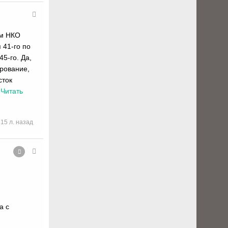
ом НКО
 41-го по
5-го. Да,
ирование,
сток
…
Читать
15 л. назад
а с