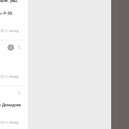
але, увы,
» Р-39.
15 л. назад
15 л. назад
ее Демидове
14 л. назад