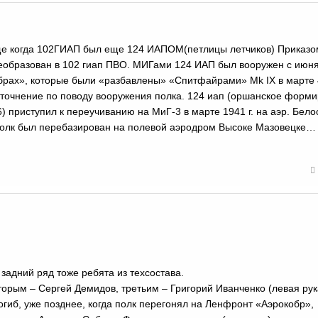
 еще когда 102ГИАП был еще 124 ИАПОМ(петлицы летчиков) Приказ
реобразован в 102 гиап ПВО. МИГами 124 ИАП был вооружен с июня
обрах», которые были «разбавлены» «Спитфайрами» Mk IX в марте 4
 Уточнение по поводу вооружения полка. 124 иап (оршанское форм
) приступил к переучиванию на МиГ-3 в марте 1941 г. на аэр. Бело
 полк был перебазирован на полевой аэродром Высоке Мазовецке
 задний ряд тоже ребята из техсостава.
торым – Сергей Демидов, третьим – Григорий Иванченко (левая рук
погиб, уже позднее, когда полк перегонял на Ленфронт «Аэрокобр»,