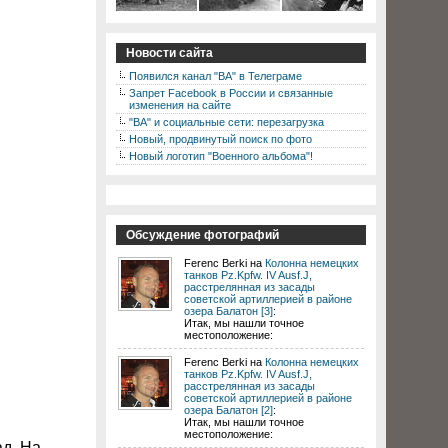
Новости сайта
Появился канал "ВА" в Телеграме
Запрет Facebook в России и связанные
изменения на сайте
"ВА" и социальные сети: перезагрузка
Новый, продвинутый поиск по фото
Новый логотип "Военного альбома"!
Обсуждение фотографий
Ferenc Berki на
Колонна немецких
танков Pz.Kpfw. IV Ausf.J,
расстрелянная из засады
советской артиллерией в районе
озера Балатон [3]
:
Итак, мы нашли точное
местоположение:
Ferenc Berki на
Колонна немецких
танков Pz.Kpfw. IV Ausf.J,
расстрелянная из засады
советской артиллерией в районе
озера Балатон [2]
:
Итак, мы нашли точное
местоположение:
ад. На