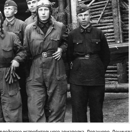
ардейского истребительного авиаполка, Левашово, Ленингр