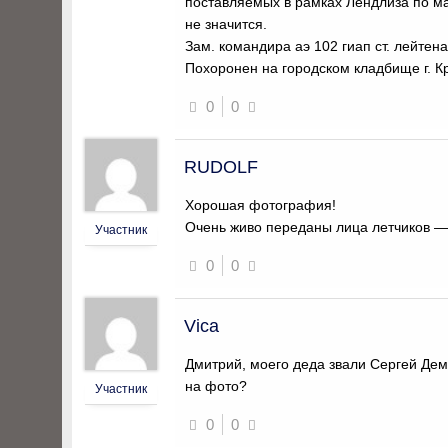
поставляемых в рамках Лендлиза по ма
не значится.
Зам. командира аэ 102 гиап ст. лейтен
Похоронен на городском кладбище г. К
0
0
RUDOLF
Хорошая фотография!
Очень живо переданы лица летчиков —
Участник
0
0
Vica
Дмитрий, моего деда звали Сергей Дем
на фото?
Участник
0
0