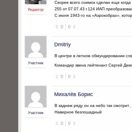
Скорее всего снимок сделан еще ког
255 от 07.07.43 г.124 ИАП преобразова
Редактор
С июня 1943-го на «Аэрокобрах», кото
0
0
Dmitriy
В центре в летном обмундировании слев
Участник
Командир звена лейтенант Сергей Деми
0
0
Михалёв Борис
В заднем ряду он на небо так смотрит
Наверное безлошадный
Участник
0
0