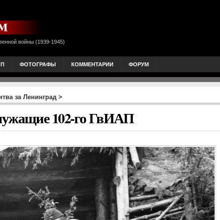
венной войны (1939-1945)
ОП
ФОТОГРАФЫ
КОММЕНТАРИИ
ФОРУМ
итва за Ленинград
>
служащие 102-го ГвИАП