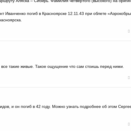
ршруту Аляска – Сибирь. Фамилия четвертого (высокого) на оригин
ант Иванченко погиб в Красноярске 12.11.43 при облете «Аэрокобры
расноярска.
 все такие живые. Такое ощущение что сам стоишь перед ними.
идов, и он погиб в 42 году. Можно узнать подробнее об этом Серг