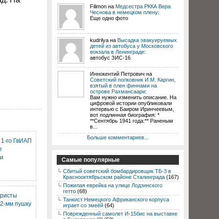
Filimon на
Медсестра РККА Вера
Чеснова в немецком плену
:
Еще одно фото
kudrilya на
Высадка эвакуируемых
детей из автобуса у Московского
вокзала в Ленинграде
:
автобус ЗИС-16
Иннокентий Петрович на
Советский полковник И.М. Каргин,
взятый в плен финнами на
острове Рахмансаари
:
Вам нужно изменить описание. На
цифровой истории опубликовали
интервью с Баиром Иринчеевым,
вот подлинная биография: *
**Сентябрь 1941 года:** Раненым
в...
Больше комментариев...
 1-го ГвИАП
е
ии
Самые популярные
Сбитый советский бомбардировщик ТБ-3 в
Краснооктябрьском районе Сталинграда
(167)
Пожилая еврейка на улице Лодзинского
гетто
(68)
еристы
Танкист Немецкого Африканского корпуса
02-мм пушку
играет со змеёй
(64)
Поврежденный самолет И-15бис на выставке