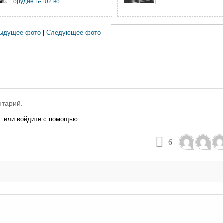
орудие Б-102 во...
ыдущее фото
|
Следующее фото
нтарий.
или войдите с помощью:
6