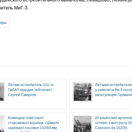
битель МиГ-3.
торы
Летчик-истребитель 102-го
Летчики-истребители
ГвИАП гвардии лейтенант
у самолета Як-3 посл
Сергей Смирнов
капитуляции Герман
Комендор советского
Итальянские артилл
сторожевого корабля «Шквал»
готовят к выстрелу 1
заряжает носовое 102/60-мм
Cannone da 102/35