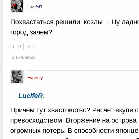
LucifeR
Похвастаться решили, козлы… Ну ладно
город зачем?!
0
-2
16 л. назад
Evgeniy
LucifeR
:
Причем тут хвастовство? Расчет вкупе 
превосходством. Вторжение на острова
огромных потерь. В способности японце