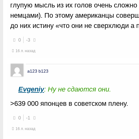
глупую мысль из их голов очень сложно (
немцами). По этому американцы совер
до них истину «что они не сверхлюди а 
0
-3
16 л. назад
a123 b123
Evgeniy
: Ну не сдаются они.
>639 000 японцев в советском плену.
0
-1
16 л. назад