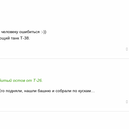
человеку ошибиться :-))
ющий танк Т-38.
збитый остов от Т-26.
. Его подняли, нашли башню и собрали по кускам…