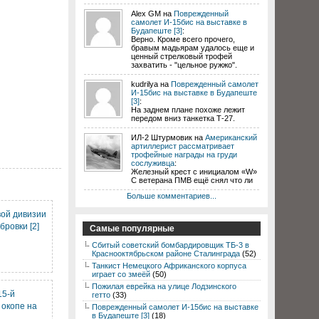
Alex GM на
Поврежденный
самолет И-15бис на выставке в
Будапеште [3]
:
Верно. Кроме всего прочего,
бравым мадьярам удалось еще и
ценный стрелковый трофей
захватить - "цельное ружжо".
kudrilya на
Поврежденный самолет
И-15бис на выставке в Будапеште
[3]
:
На заднем плане похоже лежит
передом вниз танкетка Т-27.
ИЛ-2 Штурмовик на
Американский
артиллерист рассматривает
трофейные награды на груди
сослуживца
:
Железный крест с инициалом «W»
С ветерана ПМВ ещё снял что ли
Больше комментариев...
вой дивизии
бровки [2]
Самые популярные
Сбитый советский бомбардировщик ТБ-3 в
Краснооктябрьском районе Сталинграда
(52)
Танкист Немецкого Африканского корпуса
играет со змеёй
(50)
Пожилая еврейка на улице Лодзинского
15-й
гетто
(33)
 окопе на
Поврежденный самолет И-15бис на выставке
в Будапеште [3]
(18)