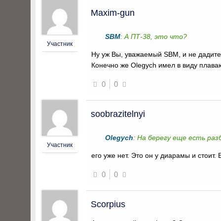
Maxim-gun
SBM
: А ПТ-38, это что?
Участник
Ну уж Вы, уважаемый SBM, и не дадите 
Конечно же Olegych имел в виду плава
0
0
soobrazitelnyi
Olegych
: На берегу еще есть ра
Участник
его уже нет. Это он у диарамы и стоит
0
0
Scorpius