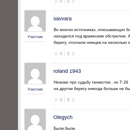
0
0
savvara
Во многих источниках, описывающих бо
находился под вражеским обстрелом. А 
Участник
берегу, отогнали немцев на несколько
0
0
roland 1943
Незнаю про судьбу танкистов , но Т-26
на другом берегу никогда больше не бы
Участник
0
0
Olegych
Были,были.