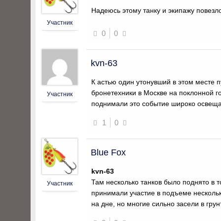
Надеюсь этому танку и экипажу повезло
Участник
0
0
kvn-63
К астью один утонувший в этом месте 
бронетехники в Москве на поклонной г
Участник
поднимали это событие широко освещ
1
0
Blue Fox
kvn-63
Там несколько танков было поднято в т
Участник
принимали участие в подъеме несколь
на дне, но многие сильно засели в грун