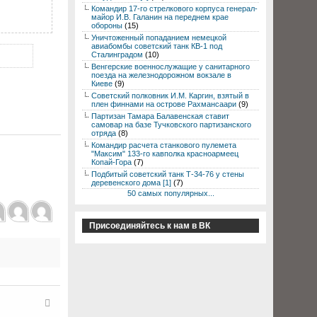
Командир 17-го стрелкового корпуса генерал-
майор И.В. Галанин на переднем крае
обороны
(15)
Уничтоженный попаданием немецкой
авиабомбы советский танк КВ-1 под
Сталинградом
(10)
Венгерские военнослужащие у санитарного
поезда на железнодорожном вокзале в
Киеве
(9)
Советский полковник И.М. Каргин, взятый в
плен финнами на острове Рахмансаари
(9)
Партизан Тамара Балавенская ставит
самовар на базе Тучковского партизанского
отряда
(8)
Командир расчета станкового пулемета
"Максим" 133-го кавполка красноармеец
Копай-Гора
(7)
Подбитый советский танк Т-34-76 у стены
деревенского дома [1]
(7)
50 самых популярных...
Присоединяйтесь к нам в ВК