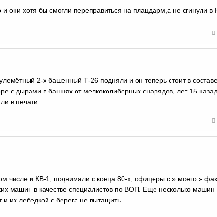
 и они хотя бы смогли переправиться на плацдарм,а не сгинули в 
пулемётный 2-х башенный Т-26 подняли и он теперь стоит в состав
оре с дырами в башнях от мелкоколиберных снарядов, лет 15 назад
али в печати…
ом числе и КВ-1, поднимали с конца 80-х, офицеры с » моего » фак
ких машин в качестве специалистов по ВОП. Еще несколько машин 
т и их лебедкой с берега не вытащить.