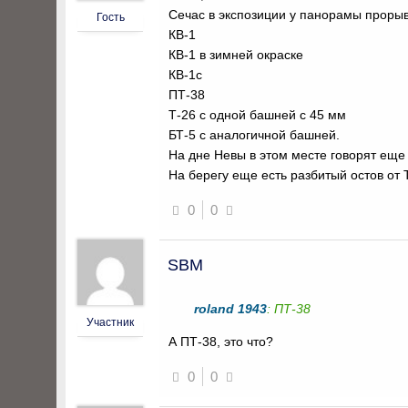
Сечас в экспозиции у панорамы прорыв
Гость
КВ-1
КВ-1 в зимней окраске
КВ-1с
ПТ-38
Т-26 с одной башней с 45 мм
БТ-5 с аналогичной башней.
На дне Невы в этом месте говорят еще 
На берегу еще есть разбитый остов от 
0
0
SBM
roland 1943
: ПТ-38
Участник
А ПТ-38, это что?
0
0