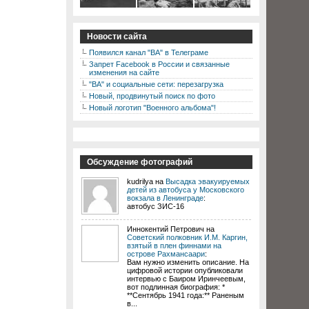
Новости сайта
Появился канал "ВА" в Телеграме
Запрет Facebook в России и связанные
изменения на сайте
"ВА" и социальные сети: перезагрузка
Новый, продвинутый поиск по фото
Новый логотип "Военного альбома"!
Обсуждение фотографий
kudrilya на
Высадка эвакуируемых
детей из автобуса у Московского
вокзала в Ленинграде
:
автобус ЗИС-16
Иннокентий Петрович на
Советский полковник И.М. Каргин,
взятый в плен финнами на
острове Рахмансаари
:
Вам нужно изменить описание. На
цифровой истории опубликовали
интервью с Баиром Иринчеевым,
вот подлинная биография: *
**Сентябрь 1941 года:** Раненым
в...