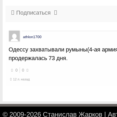
Подписаться
athlon1700
Одессу захватывали румыны(4-ая армия
продержалась 73 дня.
0
0
12 л. назад
© 2009-2026
Станислав Жарков
|
Ав