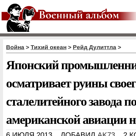
Война
>
Тихий океан
>
Рейд Дулиттла
>
Японский промышленни
осматривает руины свое
сталелитейного завода по
американской авиации н
6 ИЮЛЯ 2013
ДОБАВИЛ
AK73
2 