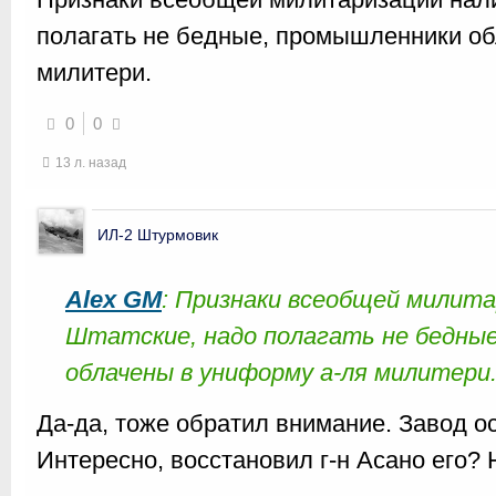
полагать не бедные, промышленники об
милитери.
0
0
13 л. назад
ИЛ-2 Штурмовик
Alex GM
: Признаки всеобщей милита
Штатские, надо полагать не бедны
облачены в униформу а-ля милитери
Да-да, тоже обратил внимание. Завод о
Интересно, восстановил г-н Асано его? 