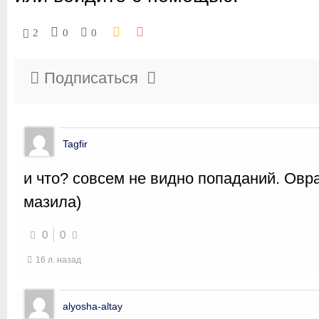
2
0
0
Подписаться
Tagfir
и что? совсем не видно попаданий. Овр
мазила)
0
0
16 л. назад
alyosha-altay