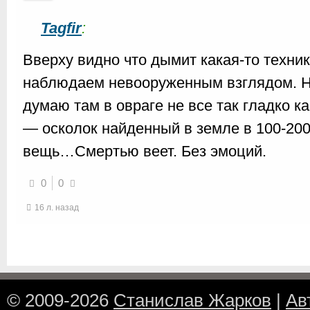
Tagfir
:
Вверху видно что дымит какая-то техник
наблюдаем невооруженным взглядом. На
думаю там в овраге не все так гладко к
— осколок найденный в земле в 100-20
вещь…Смертью веет. Без эмоций.
0
0
16 л. назад
© 2009-2026
Станислав Жарков
|
Ав