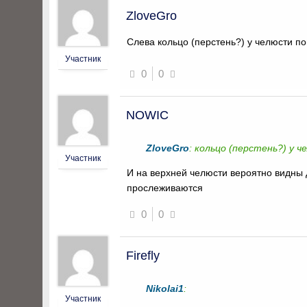
ZloveGro
Слева кольцо (перстень?) у челюсти по
Участник
0
0
NOWIC
ZloveGro
: кольцо (перстень?) у 
Участник
И на верхней челюсти вероятно видны д
прослеживаются
0
0
Firefly
Nikolai1
:
Участник