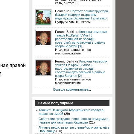
есть, в итоге:...
Homer на
Портрет санинструктора
батареи гвардии старшины
медслужбы Валентины Гальченко
:
Супруги Камышниковы
Ferenc Berki на
Колонна немецких
танков Pz.Kpfw. IV Ausf.J,
расстрелянная из засады
советской артиллерией в районе
озера Балатон [3]
:
Итак, мы нашли точное
местоположение:
Ferenc Berki на
Колонна немецких
 над правой
танков Pz.Kpfw. IV Ausf.J,
расстрелянная из засады
советской артиллерией в районе
я.
озера Балатон [2]
:
Итак, мы нашли точное
местоположение:
Больше комментариев...
Самые популярные
Танкист Немецкого Африканского корпуса
играет со змеёй
(29)
Советские граждане, повешенные немцами в
первые дни оккупации Харькова
(21)
Личные вещи, изъятые у еврейских жителей в
Пабьянице
(20)