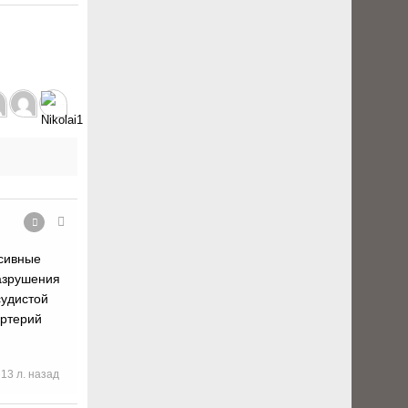
ссивные
разрушения
судистой
артерий
13 л. назад