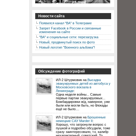
Новости сайта
Появился канал "ВА" в Телеграме
Запрет Facebook в России и связанные
изменения на сайте
"ВА" и социальные сети: перезагрузка
Новый, продвинутый поиск по фото
Новый логотип "Военного альбома"!
Обсуждение фотографий
ИЛ-2 Штурмовик на
Высадка
эвакуируемых детей из автобуса у
Московского вокзала в
Ленинграде
:
Одна неделя войны... Самые
первые партии эвакуируемых...
Бомбардировки ж/д, наверное, уже
были или могли быть, но блокады
ещё не было....
ИЛ-2 Штурмовик на
Брошенные
немецкие САУ Marder II
:
Хорошо, что затронули вопрос с
пушкой и подробно обсудили, тоже
сразу заинтересовало, т.к. калибр
нехарактерный, советский. То