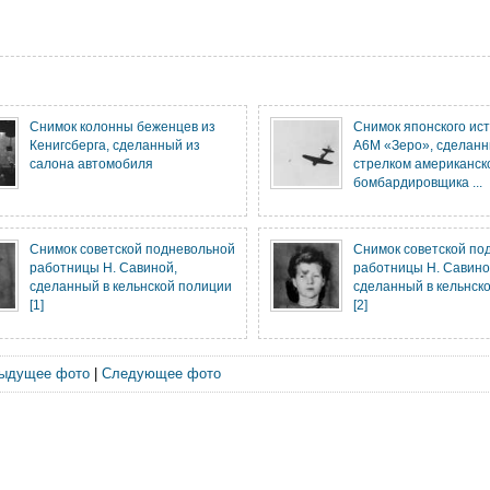
Снимок колонны беженцев из
Снимок японского ис
Кенигсберга, сделанный из
A6M «Зеро», сделан
салона автомобиля
стрелком американск
бомбардировщика ...
Снимок советской подневольной
Снимок советской по
работницы Н. Савиной,
работницы Н. Савино
сделанный в кельнской полиции
сделанный в кельнск
[1]
[2]
ыдущее фото
|
Следующее фото