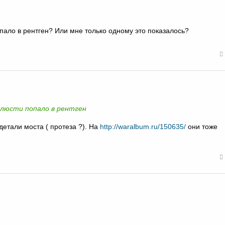
пало в рентген? Или мне только одному это показалось?
челюсти попало в рентген
етали моста ( протеза ?). На
http://waralbum.ru/150635/
они тоже