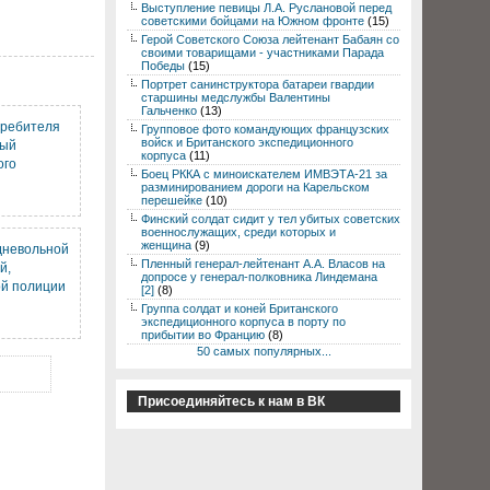
Выступление певицы Л.А. Руслановой перед
советскими бойцами на Южном фронте
(15)
Герой Советского Союза лейтенант Бабаян со
своими товарищами - участниками Парада
Победы
(15)
Портрет санинструктора батареи гвардии
старшины медслужбы Валентины
Гальченко
(13)
требителя
Групповое фото командующих французских
войск и Британского экспедиционного
ный
корпуса
(11)
ого
Боец РККА с миноискателем ИМВЭТА-21 за
разминированием дороги на Карельском
перешейке
(10)
Финский солдат сидит у тел убитых советских
военнослужащих, среди которых и
женщина
(9)
дневольной
Пленный генерал-лейтенант А.А. Власов на
й,
допросе у генерал-полковника Линдемана
ой полиции
[2]
(8)
Группа солдат и коней Британского
экспедиционного корпуса в порту по
прибытии во Францию
(8)
50 самых популярных...
Присоединяйтесь к нам в ВК