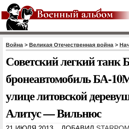
Война
>
Великая Отечественная война
>
На
Советский легкий танк Б
бронеавтомобиль БА-10
улице литовской деревуш
Алитус — Вильнюс
21 ИЮЛЯ 2013
ДОБАВИЛ
STARPOM