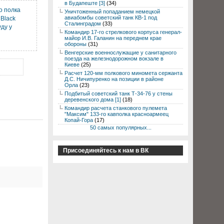
в Будапеште [3]
(34)
о полка
Уничтоженный попаданием немецкой
авиабомбы советский танк КВ-1 под
Black
Сталинградом
(33)
ду у
Командир 17-го стрелкового корпуса генерал-
майор И.В. Галанин на переднем крае
обороны
(31)
Венгерские военнослужащие у санитарного
поезда на железнодорожном вокзале в
Киеве
(25)
Расчет 120-мм полкового миномета сержанта
Д.С. Ничипуренко на позиции в районе
Орла
(23)
Подбитый советский танк Т-34-76 у стены
деревенского дома [1]
(18)
Командир расчета станкового пулемета
"Максим" 133-го кавполка красноармеец
Копай-Гора
(17)
50 самых популярных...
Присоединяйтесь к нам в ВК