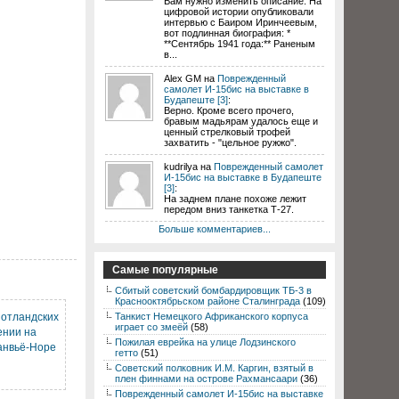
Вам нужно изменить описание. На
цифровой истории опубликовали
интервью с Баиром Иринчеевым,
вот подлинная биография: *
**Сентябрь 1941 года:** Раненым
в...
Alex GM на
Поврежденный
самолет И-15бис на выставке в
Будапеште [3]
:
Верно. Кроме всего прочего,
бравым мадьярам удалось еще и
ценный стрелковый трофей
захватить - "цельное ружжо".
kudrilya на
Поврежденный самолет
И-15бис на выставке в Будапеште
[3]
:
На заднем плане похоже лежит
передом вниз танкетка Т-27.
Больше комментариев...
Самые популярные
Сбитый советский бомбардировщик ТБ-3 в
Краснооктябрьском районе Сталинграда
(109)
шотландских
Танкист Немецкого Африканского корпуса
играет со змеёй
(58)
ении на
Пожилая еврейка на улице Лодзинского
анвьё-Норе
гетто
(51)
Советский полковник И.М. Каргин, взятый в
плен финнами на острове Рахмансаари
(36)
Поврежденный самолет И-15бис на выставке