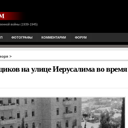
венной войны (1939-1945)
ОП
ФОТОГРАФЫ
КОММЕНТАРИИ
ФОРУМ
моря
>
иков на улице Иерусалима во время