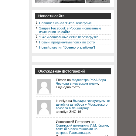
Новости сайта
Появился канал "ВА" в Телеграме
Запрет Facebook в России и связанные
изменения на сайте
"ВА" и социальные сети: перезагрузка
Новый, продвинутый поиск по фото
Новый логотип "Военного альбома"!
Обсуждение фотографий
Filimon на
Медсестра РККА Вера
Чеснова в немецком плену
:
Еще одно фото
kudrilya на
Высадка эвакуируемых
детей из автобуса у Московского
вокзала в Ленинграде
:
автобус ЗИС-16
Иннокентий Петрович на
Советский полковник И.М. Каргин,
взятый в плен финнами на
острове Рахмансаари
: