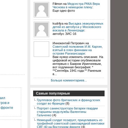
Filimon на
Медсестра РККА Вера
Чеснова в немецком плену
:
Еще одно фото
kudrilya на
Высадка эвакуируемых
детей из автобуса у Московского
вокзала в Ленинграде
:
автобус ЗИС-16
Иннокентий Петрович на
Советский полковник И.М. Каргин,
взятый в плен финнами на
острове Рахмансаари
:
Вам нужно изменить описание. На
цифровой истории опубликовали
интервью с Баиром Иринчеевым,
вот подлинная биография: *
**Сентябрь 1941 года:** Раненым
в...
Больше комментариев...
Самые популярные
аил
Групповое фото британских и французских
тров и
солдат во Франции
(8)
 фронте
Портрет санинструктора батареи гвардии
старшины медслужбы Валентины
Гальченко
(4)
Немецкий солдат позирует, прицеливаясь из
трофейной советской самозарядной винтовки
СВТ-40 на Восточном фронте
(4)