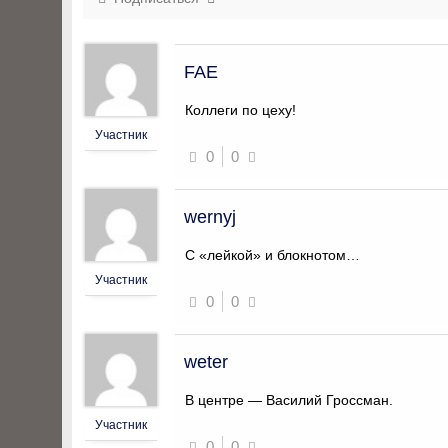
FAE
Коллеги по цеху!
Участник
0
0
wernyj
С «лейкой» и блокнотом…
Участник
0
0
weter
В центре — Василий Гроссман.
Участник
0
0