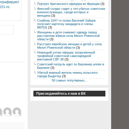
ографируют
Портрет британского офицера во Франции
(3)
151-го
Финский солдат сидит у тел убитых советских
военнослужащих, среди которых и
женщина
(3)
Снайпер 1047-го полка Василий Зайцев
получает карточку кандидата в члены
ВКП(б)
(3)
Женщины и дети снимают одежду перед
расстрелом вблизи села Мизоч Ровенской
области
(3)
Расстрел еврейских женщин и детей у села
Мизоч Ровенской области
(3)
Немецкий унтер-офицер, вооруженный
трофейной советской самозарядной
винтовкой СВТ-38
(3)
Советский патруль идет по Берлинер аллее в
Берлине
(3)
Убитый мирный житель-немец польского
города Быдогощ
(3)
50 самых популярных...
Присоединяйтесь к нам в ВК