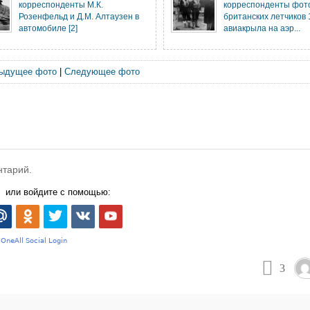
корреспонденты М.К.
корреспонденты фот
Розенфельд и Д.М. Алтаузен в
британских летчиков 
автомобиле [2]
авиакрыла на аэр...
ыдущее фото
|
Следующее фото
нтарий.
или войдите с помощью:
3