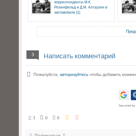
корреспонденты М.К.
Розенфельд и Д.М. Алтаузен в
автомобиле [1]
Пред
3
Написать комментарий
Пожалуйста,
авторизуйтесь
чтобы добавить комме
3
0
0
Подписаться