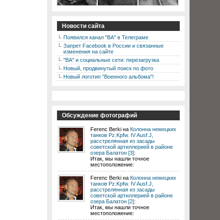
Новости сайта
Появился канал "ВА" в Телеграме
Запрет Facebook в России и связанные
изменения на сайте
"ВА" и социальные сети: перезагрузка
Новый, продвинутый поиск по фото
Новый логотип "Военного альбома"!
Обсуждение фотографий
Ferenc Berki на
Колонна немецких
танков Pz.Kpfw. IV Ausf.J,
расстрелянная из засады
советской артиллерией в районе
озера Балатон [3]
:
Итак, мы нашли точное
местоположение:
Ferenc Berki на
Колонна немецких
танков Pz.Kpfw. IV Ausf.J,
расстрелянная из засады
советской артиллерией в районе
озера Балатон [2]
:
Итак, мы нашли точное
местоположение: