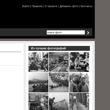
Войти
|
Правила
|
О проекте
|
Добавить фото
|
Контакты
Из лучших фотографий