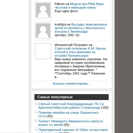
Filimon на
Медсестра РККА Вера
Чеснова в немецком плену
:
Еще одно фото
kudrilya на
Высадка эвакуируемых
детей из автобуса у Московского
вокзала в Ленинграде
:
автобус ЗИС-16
Иннокентий Петрович на
Советский полковник И.М. Каргин,
взятый в плен финнами на
острове Рахмансаари
:
Вам нужно изменить описание. На
цифровой истории опубликовали
интервью с Баиром Иринчеевым,
вот подлинная биография: *
**Сентябрь 1941 года:** Раненым
в...
Больше комментариев...
Самые популярные
Сбитый советский бомбардировщик ТБ-3 в
Краснооктябрьском районе Сталинграда
(182)
Пожилая еврейка на улице Лодзинского
гетто
(82)
Танкист Немецкого Африканского корпуса
играет со змеёй
(65)
Поврежденный самолет И-15бис на выставке