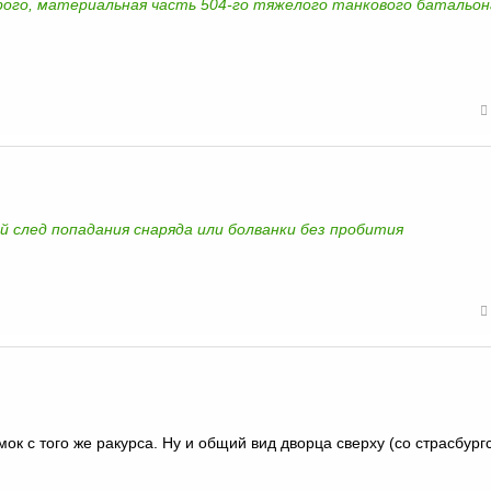
рого, материальная часть 504-го тяжелого танкового батальон
й след попадания снаряда или болванки без пробития
ок с того же ракурса. Ну и общий вид дворца сверху (со страсбург