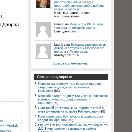
расстрелянная из засады
советской артиллерией в районе
озера Балатон [2]
:
Итак, мы нашли точное
1,
местоположение:
от Дворца
Filimon на
Медсестра РККА Вера
Чеснова в немецком плену
:
Еще одно фото
kudrilya на
Высадка эвакуируемых
детей из автобуса у Московского
вокзала в Ленинграде
:
автобус ЗИС-16
Больше комментариев...
Самые популярные
Портрет санинструктора батареи гвардии
старшины медслужбы Валентины
Гальченко
(55)
Финский солдат сидит у тел убитых советских
военнослужащих, среди которых и
женщина
(50)
Советский полковник И.М. Каргин, взятый в
плен финнами на острове Рахмансаари
(20)
Групповое фото британских и французских
солдат во Франции
(19)
на
Расчет 120-мм полкового миномета сержанта
. I Ausf.B,
Д.С. Ничипуренко на позиции в районе
вернее