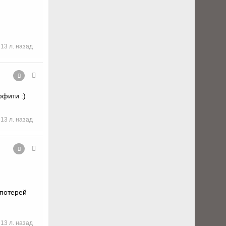
13 л. назад
ффити :)
13 л. назад
 потерей
13 л. назад