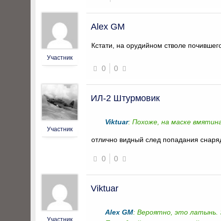
Alex GM
Кстати, на орудийном стволе почившег
Участник
0
0
ИЛ-2 Штурмовик
Viktuar
: Похоже, на маске вмятина
Участник
отлично видный след попадания снаря
0
0
Viktuar
Alex GM
: Вероятно, это латынь. 
Участник