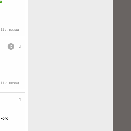
а
11 л. назад
11 л. назад
ского