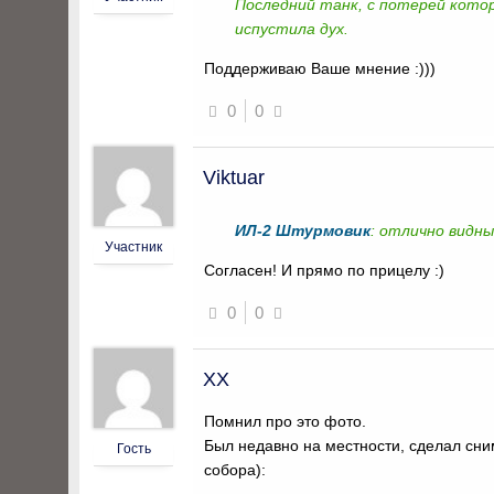
Последний танк, с потерей кото
испустила дух.
Поддерживаю Ваше мнение :)))
0
0
Viktuar
ИЛ-2 Штурмовик
: отлично видны
Участник
Согласен! И прямо по прицелу :)
0
0
XX
Помнил про это фото.
Был недавно на местности, сделал сним
Гость
собора):