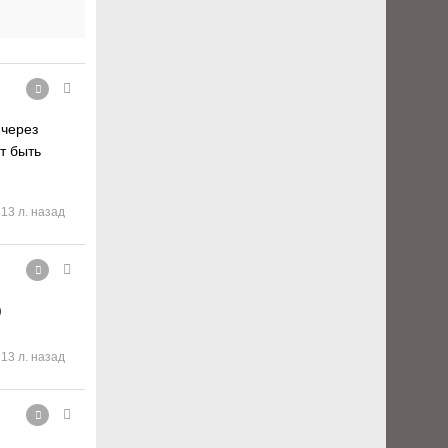
 через
т быть
13 л. назад
)
13 л. назад