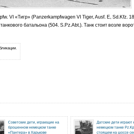
. VI «Тигр» (Panzerkampfwagen VI Tiger, Ausf. E, Sd.Kfz. 18
танкового батальона (504. S.Pz.Abt.). Танк стоит возле вор
бликации.
Советские дети, играющие на
Датские дети играют 
брошенном немецком танке
немецком танке Pz.Kpfw
«Пантера» в Харькове
стоящем на шоссе се