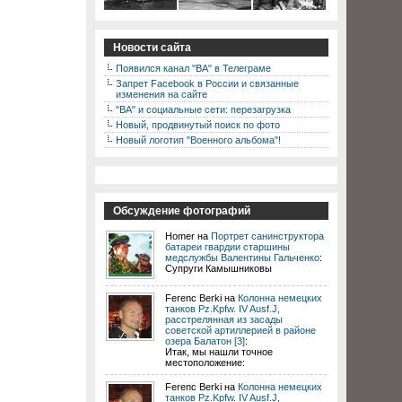
Новости сайта
Появился канал "ВА" в Телеграме
Запрет Facebook в России и связанные
изменения на сайте
"ВА" и социальные сети: перезагрузка
Новый, продвинутый поиск по фото
Новый логотип "Военного альбома"!
Обсуждение фотографий
Homer на
Портрет санинструктора
батареи гвардии старшины
медслужбы Валентины Гальченко
:
Супруги Камышниковы
Ferenc Berki на
Колонна немецких
танков Pz.Kpfw. IV Ausf.J,
расстрелянная из засады
советской артиллерией в районе
озера Балатон [3]
:
Итак, мы нашли точное
местоположение:
Ferenc Berki на
Колонна немецких
танков Pz.Kpfw. IV Ausf.J,