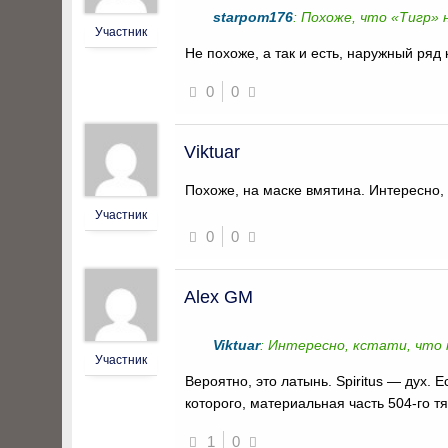
starpom176
: Похоже, что «Тигр»
Участник
Не похоже, а так и есть, наружный ряд
0
0
Viktuar
Похоже, на маске вмятина. Интересно, 
Участник
0
0
Alex GM
Viktuar
: Интересно, кстати, что
Участник
Вероятно, это латынь. Spiritus — дух. 
которого, материальная часть 504-го т
1
0