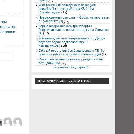
Орла
(18)
Уничтоженный попаданием немецкой
авиабомбы советский танк КВ-1 под
Сталинградом
(17)
Поврежденный самолет И-15бис на выставке
в Будапеште [3]
(17)
итом
Взрыв американского транспорта с
тера» на
боеприпасами во время высадки на Сицилию
 Берлина
[1]
(17)
Командир дивизии генерал-майор П. Дёмин
вручает орден подполковнику П.
Камышникову
(16)
Сбитый советский бомбардировщик ТБ-3 в
Краснооктябрьском районе Сталинграда
(14)
Советские военнопленные, среди которых
есть девушки
(13)
50 самых популярных...
Присоединяйтесь к нам в ВК